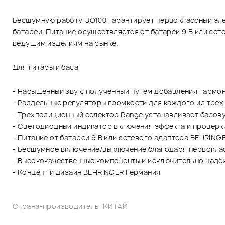
Бесшумную работу UO100 гарантирует первоклассный эле
батареи. Питание осуществляется от батареи 9 В или сет
ведущим изделиям на рынке.
Для гитары и баса
- Насыщенный звук, полученный путем добавления гармон
- Раздельные регуляторы громкости для каждого из тре
- Трехпозиционный селектор Range устанавливает базов
- Светодиодный индикатор включения эффекта и проверк
- Питание от батареи 9 В или сетевого адаптера BEHRING
- Бесшумное включение/выключение благодаря первокл
- Высококачественные компоненты и исключительно надё
- Концепт и дизайн BEHRINGER Германия
Страна-производитель: КИТАЙ