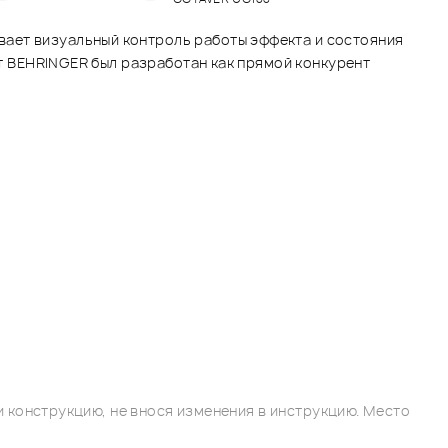
вает визуальный контроль работы эффекта и состояния
кт BEHRINGER был разработан как прямой конкурент
 конструкцию, не внося изменения в инструкцию. Место