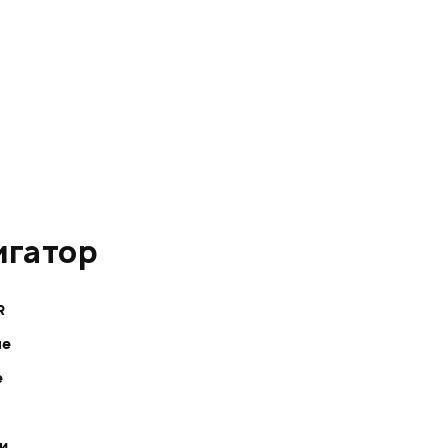
игатор
R
ле
е
ки