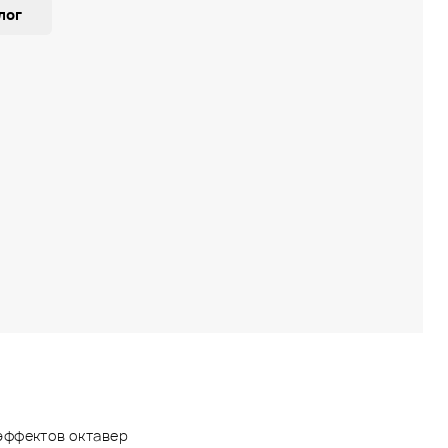
лог
эффектов октавер