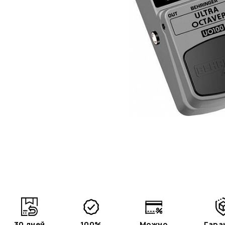
30 дней
100%
Можно
Гара