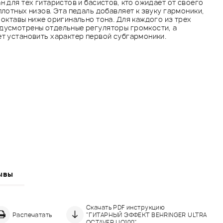
н для тех гитаристов и басистов, кто ожидает от своего
плотных низов. Эта педаль добавляет к звуку гармоники,
 октавы ниже оригинально тона. Для каждого из трех
дусмотрены отдельные регуляторы громкости, а
т установить характер первой субгармоники.
ывы
Скачать PDF инструкцию
Распечатать
"ГИТАРНЫЙ ЭФФЕКТ BEHRINGER ULTRA
OCTAVER UO100"