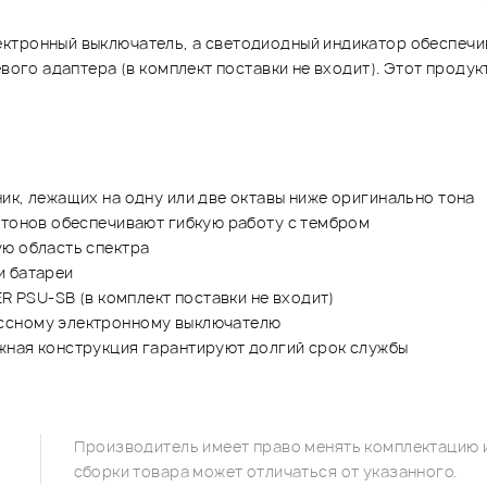
ктронный выключатель, а светодиодный индикатор обеспечи
евого адаптера (в комплект поставки не входит). Этот проду
ик, лежащих на одну или две октавы ниже оригинально тона
х тонов обеспечивают гибкую работу с тембром
ую область спектра
и батареи
ER PSU-SB (в комплект поставки не входит)
ассному электронному выключателю
жная конструкция гарантируют долгий срок службы
Производитель имеет право менять комплектацию и
сборки товара может отличаться от указанного.