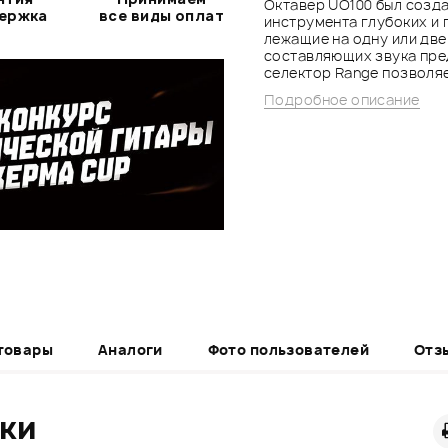
Октавер UO100 был созда
держка
все виды оплат
инструмента глубоких и 
лежащие на одну или две
составляющих звука пре
селектор Range позволяе
Подробное описание
товары
Аналоги
Фото пользователей
Отз
ики