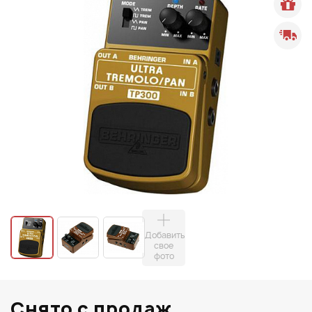
Добавить
свое
фото
Снято с продаж