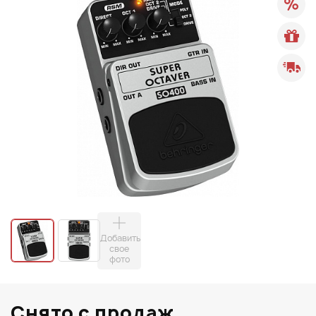
Добавить
свое
фото
Снято с продаж