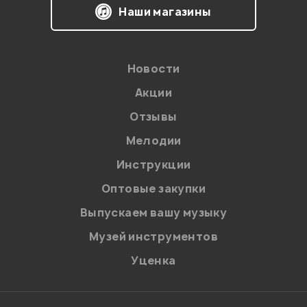
Наши магазины
Новости
Акции
Отзывы
Мелодии
Я даю
согласие
на обработку персональных данных в
Инструкции
соответствии с
Политикой в отношении обработки
персональных данных.
Оптовые закупки
Введите проверочное число:
Выпускаем вашу музыку
Музей инструментов
Уценка