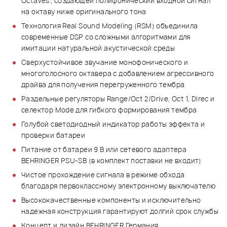
Octaves", создающей полифонический входной сигнал
на октаву ниже оригинального тона
Технология Real Sound Modeling (RSM) объединила
современные DSP со сложными алгоритмами для
имитации натуральной акустической среды
Сверхустойчивое звучание монофонического и
многоголосного октавера с добавлением агрессивного
драйва для получения перегруженного тембра
Раздельные регуляторы Range/Oct 2/Drive, Oct 1, Direc и
селектор Mode для гибкого формирования тембра
Голубой светодиодный индикатор работы эффекта и
проверки батареи
Питание от батареи 9 В или сетевого адаптера
BEHRINGER PSU-SB (в комплект поставки не входит)
Чистое прохождение сигнала в режиме обхода
благодаря первоклассному электронному выключателю
Высококачественные компоненты и исключительно
надежная конструкция гарантируют долгий срок службы
Концепт и дизайн BEHRINGER Германия