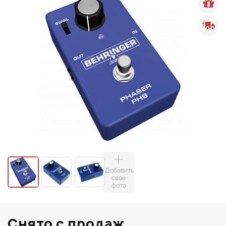
Добавить
свое
фото
Снято с продаж