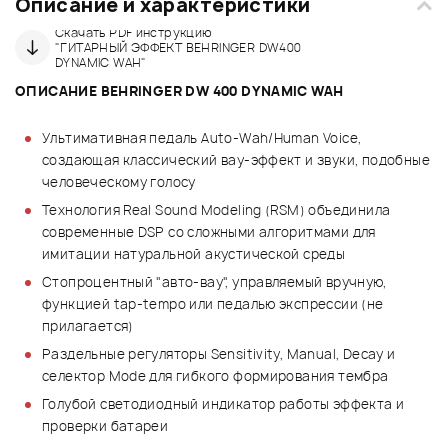
Описание и характеристики
Скачать PDF инструкцию
"ГИТАРНЫЙ ЭФФЕКТ BEHRINGER DW400
DYNAMIC WAH"
ОПИСАНИЕ BEHRINGER DW 400 DYNAMIC WAH
Ультимативная педаль Auto-Wah/Human Voice,
создающая классический вау-эффект и звуки, подобные
человеческому голосу
Технология Real Sound Modeling (RSM) объединила
современные DSP со сложными алгоритмами для
имитации натуральной акустической среды
Стопроцентный "авто-вау", управляемый вручную,
функцией tap-tempo или педалью экспрессии (не
прилагается)
Раздельные регуляторы Sensitivity, Manual, Decay и
селектор Mode для гибкого формирования тембра
Голубой светодиодный индикатор работы эффекта и
проверки батареи