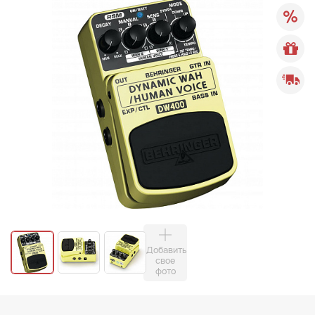
Добавить
свое
фото