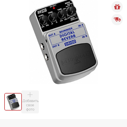
Добавить
свое
фото