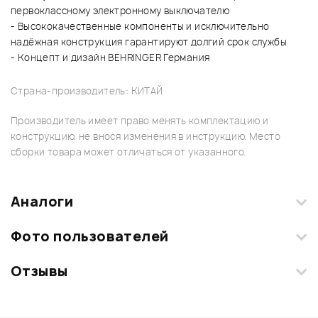
первоклассному электронному выключателю
- Высококачественные компоненты и исключительно
надёжная конструкция гарантируют долгий срок службы
- Концепт и дизайн BEHRINGER Германия
Страна-производитель: КИТАЙ
Производитель имеет право менять комплектацию и
конструкцию, не внося изменения в инструкцию. Место
сборки товара может отличаться от указанного.
Аналоги
Фото пользователей
Отзывы
Загрузите свои фотографии купленного товара и получите
+1000 бонусов
.
Смарт-навигатор