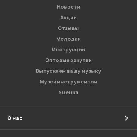
Новости
Акции
Отзывы
Мелодии
Я даю
согласие
на обработку персональных данных в
Инструкции
соответствии с
Политикой в отношении обработки
персональных данных.
Оптовые закупки
Введите проверочное число:
Выпускаем вашу музыку
Музей инструментов
Уценка
О нас
Отправить