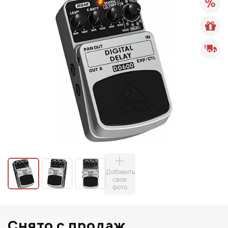
Добавить
свое
фото
Снято с продаж