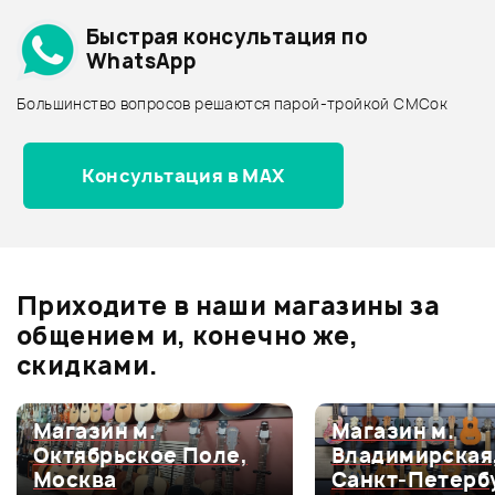
Подробнее о BEHRINGER
Быстрая консультация по
Архив товаров - дешевле
WhatsApp
Архив товаров - дороже
Большинство вопросов решаются парой-тройкой СМСок
Все товары BEHRINGER
Архив товаров - новинки
Консультация в MAX
Отзывы
Оставьте отзыв и получите
+1000
7
бонусов
.
Приходите в наши магазины за
4.7
общением и, конечно же,
скидками.
Оценка
5
86%
Магазин м.
Магазин м.
Октябрьское Поле,
Владимирская
Оценка
4
0
Москва
Санкт-Петерб