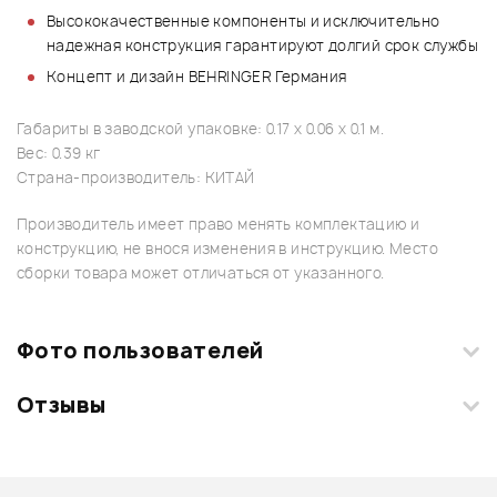
Высококачественные компоненты и исключительно
надежная конструкция гарантируют долгий срок службы
Концепт и дизайн BEHRINGER Германия
Габариты в заводской упаковке: 0.17 x 0.06 x 0.1 м.
Вес: 0.39 кг
Страна-производитель: КИТАЙ
Производитель имеет право менять комплектацию и
конструкцию, не внося изменения в инструкцию. Место
сборки товара может отличаться от указанного.
Фото пользователей
Отзывы
Загрузите свои фотографии купленного товара и получите
+1000 бонусов
.
Смарт-навигатор
Добавить свое фото