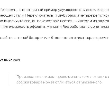
fessional – это отличный пример улучшенного классического з
авеющей стали. Переключатель True-bypass и четыре регули
ько вы изучите его, он покажет вам настоящий шторм из звуко
яет интенсивность эффекта. Manual и Res работают в сочетан
вки 9-вольтовой батареи или 9-вольтового адаптера перемен
ект выключен
Производитель имеет право менять комплектацию и
сборки товара может отличаться от указанного.