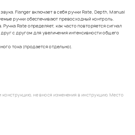
вука. Flanger включает в себя ручки Rate, Depth, Manual
руемые ручки обеспечивают превосходный контроль.
в. Ручка Rate определяет, как часто повторяется сигнал
ии друг с другом для увеличения интенсивности общего
ного тока (продается отдельно).
 конструкцию, не внося изменения в инструкцию. Место