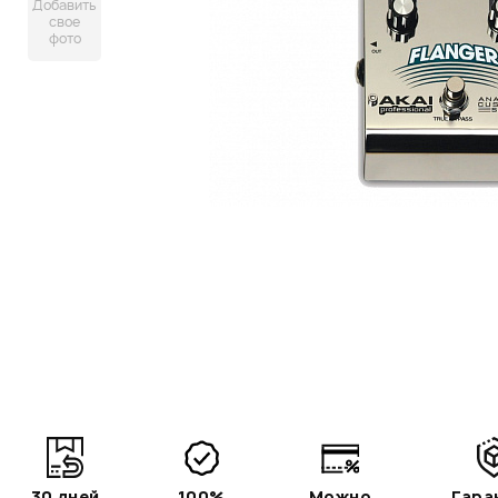
Добавить
свое
фото
30 дней
100%
Можно
Гара