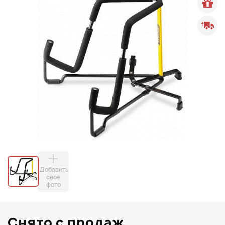
Добавить
свое
фото
Снято с продаж