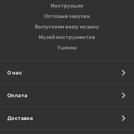
Я даю
согласие
на обработку персональных данных в
Инструкции
соответствии с
Политикой в отношении обработки
персональных данных.
Оптовые закупки
Введите проверочное число:
Выпускаем вашу музыку
Музей инструментов
Уценка
О нас
Отправить
Оплата
Доставка