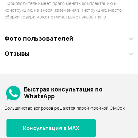
Производитель имеет право менять комплектацию и
конструкцию, не внося изменения в инструкцию. Место
сборки товара может отличаться от указанного.
Фото пользователей
Отзывы
Загрузите свои фотографии купленного товара и получите
+1000 бонусов
.
Смарт-навигатор
Добавить свое фото
Подробнее о VOX
Быстрая консультация по
Архив товаров - дешевле
WhatsApp
Архив товаров - дороже
Большинство вопросов решаются парой-тройкой СМСок
Все товары VOX
Архив товаров - новинки
Консультация в MAX