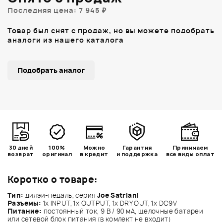
Последняя цена: 7 945 ₽
Товар был снят с продаж, но вы можете подобрать
аналоги из нашего каталога
Подобрать аналог
30 дней
100%
Можно
Гарантия
Принимаем
возврат
оригинал
в кредит
и поддержка
все виды оплат
Коротко о товаре:
Тип:
дилэй-педаль, серия
Joe Satriani
Разъемы:
1х INPUT, 1x OUTPUT, 1x DRY OUT, 1x DC9V
Питание:
постоянный ток, 9 В / 90 мА, щелочные батареи
или сетевой блок питания (в комлект не входит)