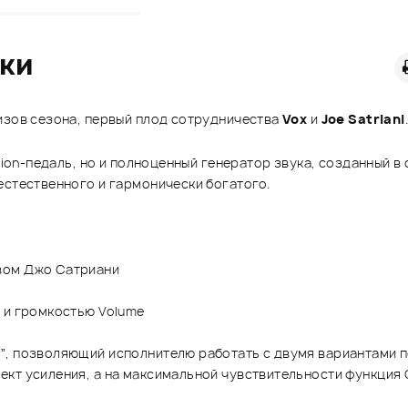
ики
изов сезона, первый плод сотрудничества
Vox
и
Joe Satriani
rtion-педаль, но и полноценный генератор звука, созданный 
естественного и гармонически богатого.
вом Джо Сатриани
 и громкостью Volume
e”, позволяющий исполнителю работать с двумя вариантами
кт усиления, а на максимальной чувствительности функция 