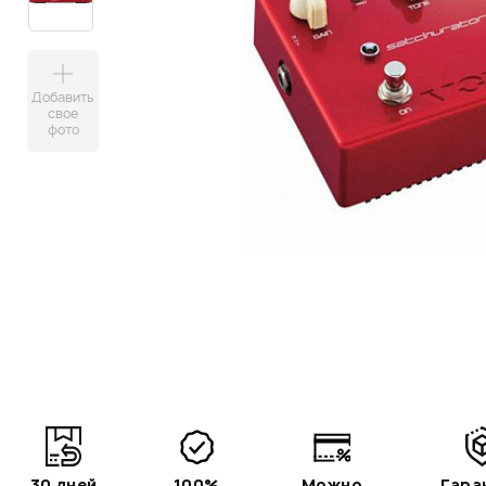
Добавить
свое
фото
30 дней
100%
Можно
Гара