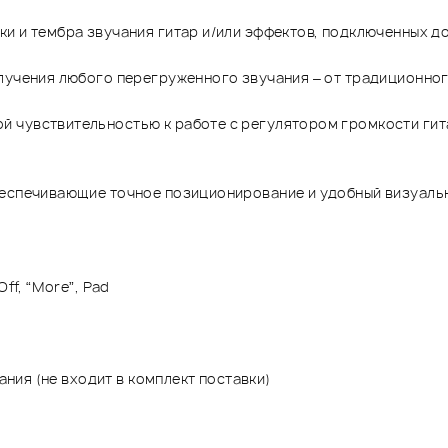
и и тембра звучания гитар и/или эффектов, подключенных до
олучения любого перегруженного звучания – от традиционно
 чувствительностью к работе с регулятором громкости гит
беспечивающие точное позиционирование и удобный визуальн
ff, “More”, Pad
ания (не входит в комплект поставки)