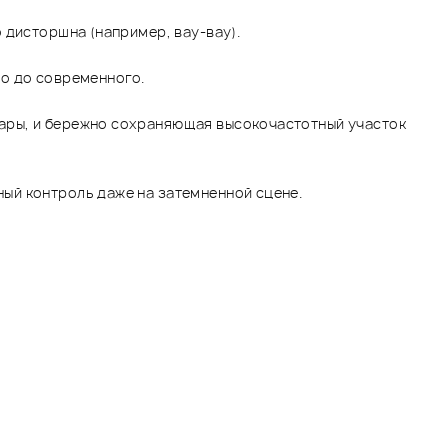
 дисторшна (например, вау-вау).
го до современного.
ары, и бережно сохраняющая высокочастотный участок
ый контроль даже на затемненной сцене.