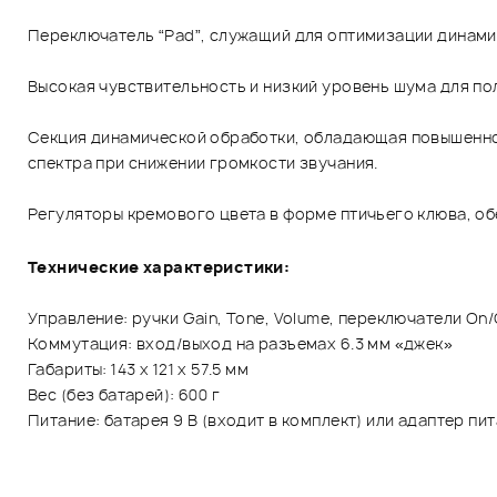
Переключатель “Pad”, служащий для оптимизации динамик
Высокая чувствительность и низкий уровень шума для п
Секция динамической обработки, обладающая повышенной
спектра при снижении громкости звучания.
Регуляторы кремового цвета в форме птичьего клюва, о
Технические характеристики:
Управление: ручки Gain, Tone, Volume, переключатели On/O
Коммутация: вход/выход на разъемах 6.3 мм «джек»
Габариты: 143 х 121 х 57.5 мм
Вес (без батарей): 600 г
Питание: батарея 9 В (входит в комплект) или адаптер пит