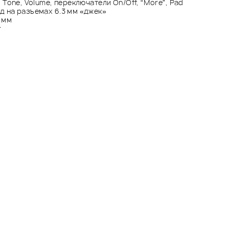
 Tone, Volume, переключатели On/Off, “More”, Pad
 на разъемах 6.3 мм «джек»
5 мм
г