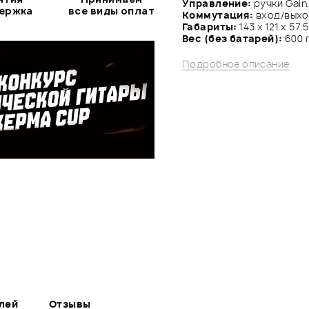
Управление:
ручки Gain,
держка
все виды оплат
Коммутация:
вход/выход
Габариты:
143 х 121 х 57.
Вес (без батарей):
600 
Подробное описание
лей
Отзывы