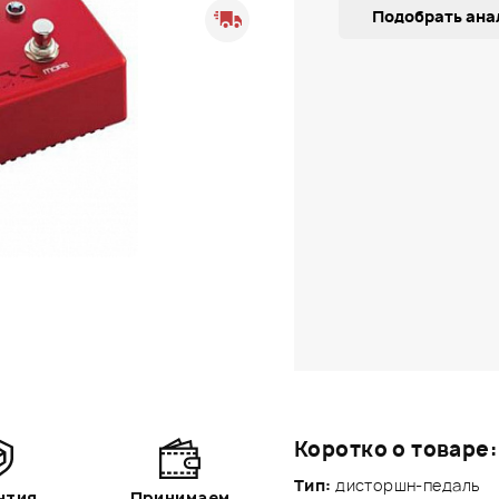
Подобрать ана
Коротко о товаре:
Тип:
дисторшн-педаль
нтия
Принимаем