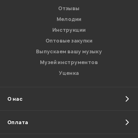
Отзывы
Мелодии
Я даю
согласие
на обработку персональных данных в
Инструкции
соответствии с
Политикой в отношении обработки
персональных данных.
Оптовые закупки
Введите проверочное число:
Выпускаем вашу музыку
Музей инструментов
Уценка
О нас
Отправить
Оплата