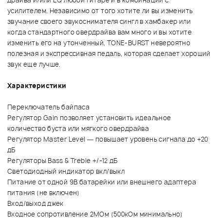
драйва и/или
EQ
любой гитаре и
в комбинации с
усилителем. Независимо от того хотите ли вы изменить
звучание своего звукоснимателя сингл в хамбакер или
когда стандартного овердрайва вам много и вы хотите
изменить его на утонченный, TONE-BURST невероятно
полезная и экспрессивная педаль, которая сделает хороший
звук еще лучше.
Характеристики
Переключатель байпаса
Регулятор Gain позволяет установить идеальное
количество буста или мягкого овердрайва
Регулятор Master Level — повышает уровень сигнала до +20
дБ
Регуляторы Bass & Treble +/-12 дБ
Светодиодный индикатор вкл/выкл
Питание от одной 9В батарейки или внешнего адаптера
питания (не включен)
Вход/выход джек
Входное сопротивление 2МОм (500кОм минимально)