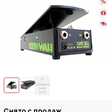
Добавить
свое
фото
Снято с продаж