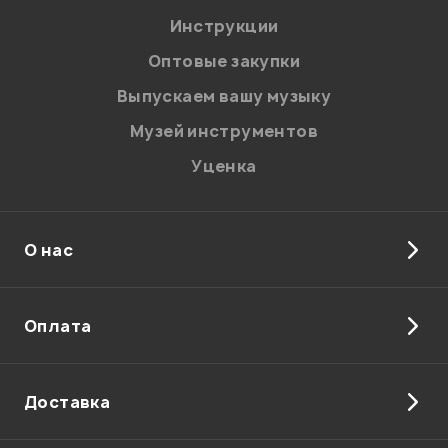
Я даю
согласие
на обработку персональных данных в
Инструкции
соответствии с
Политикой в отношении обработки
персональных данных.
Оптовые закупки
Введите проверочное число:
Выпускаем вашу музыку
Музей инструментов
Уценка
О нас
Отправить
Оплата
Доставка