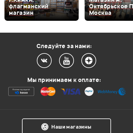
флагманский
Октябрьское 
Оценка
4
0
магазин
Москва
Оценка
3
0
Оценка
2
0
Оценка
1
0
Следуйте за нами:
Мой отзыв о товаре
Мы принимаем к оплате:
Ваша оценка:
Впечатления о товаре:
Наши магазины