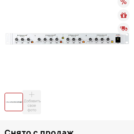
Добавить
свое
фото
Снято с продаж