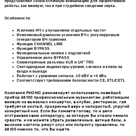
представляют собой отличную комбинацию для эффективной
работы, как вживую, так и при студийном сведении звука.
Особенности:
Усиление НЧ с улучшением отдельных частот
Изменяемый диапазон усиления ВЧ с регулируемым
генератором ВЧ гармоник
Функция CHANNEL LINK
Функция BYPASS
Функциональные кнопки с подсветкой
Управляемое реле BYPASS
Симметричные разъемы XLR и 1/4" TRS
Светодиодные индикаторы уровня, сигнала и клипа на
входе и выходе
Работает с уровнями сигнала -10 dBV и +4 dBu
Соответствует требованиям безопасности CE, ETL/CETL
Компания PHONIC рекомендует использовать новейший
прибор A6100 профессиональным музыкантам, работающим
вживую на выездных концертах, в клубах, ресторанах, где
требуется чистый, прозрачный верх и напористый, упругий
конкретный низ. Если Вы ломаете голову, то и дело
отстраивая свою аппаратуру, за которую Вы отдали немало
средств, и не можете убрать разваленные, ватные басы, а
высокие частоты режут слух или попросту провалены, то
A6100 именно то, что Вы ищете.