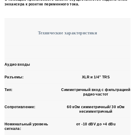
энхансера к розетке переменного тока.
Технические характеристики
Аудио входы
Разъемы:
XLR и 1/4" TRS
Тип:
Симметричный вход c фильтрацией
радио частот
Сопротивление:
60 кОм симметричный/ 30 кОм
несимметричный
Номинальный уровень
от -10 dBV до +4 dBu
сигнала: