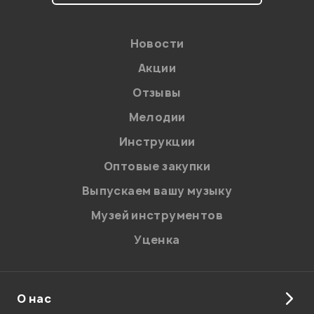
Новости
Акции
Отзывы
Мелодии
Я даю
согласие
на обработку персональных данных в
Инструкции
соответствии с
Политикой в отношении обработки
персональных данных.
Оптовые закупки
Введите проверочное число:
Выпускаем вашу музыку
Музей инструментов
Уценка
О нас
Отправить