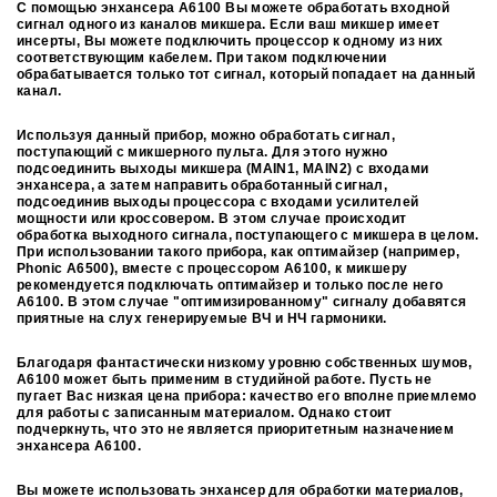
С помощью энхансера A6100 Вы можете обработать входной
сигнал одного из каналов микшера. Если ваш микшер имеет
инсерты, Вы можете подключить процессор к одному из них
соответствующим кабелем. При таком подключении
обрабатывается только тот сигнал, который попадает на данный
канал.
Используя данный прибор, можно обработать сигнал,
поступающий с микшерного пульта. Для этого нужно
подсоединить выходы микшера (MAIN1, MAIN2) с входами
энхансера, а затем направить обработанный сигнал,
подсоединив выходы процессора с входами усилителей
мощности или кроссовером. В этом случае происходит
обработка выходного сигнала, поступающего с микшера в целом.
При использовании такого прибора, как оптимайзер (например,
Phonic А6500), вместе с процессором A6100, к микшеру
рекомендуется подключать оптимайзер и только после него
A6100. В этом случае "оптимизированному" сигналу добавятся
приятные на слух генерируемые ВЧ и НЧ гармоники.
Благодаря фантастически низкому уровню собственных шумов,
A6100 может быть применим в студийной работе. Пусть не
пугает Вас низкая цена прибора: качество его вполне приемлемо
для работы с записанным материалом. Однако стоит
подчеркнуть, что это не является приоритетным назначением
энхансера A6100.
Вы можете использовать энхансер для обработки материалов,