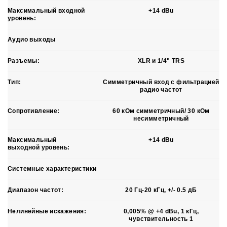
Максимальный входной
+14 dBu
уровень:
Аудио выходы
Разъемы:
XLR и 1/4" TRS
Тип:
Симметричный вход c фильтрацией
радио частот
Сопротивление:
60 кОм симметричный/ 30 кОм
несимметричный
Максимальный
+14 dBu
выходной уровень:
Системные характеристики
Диапазон частот:
20 Гц-20 кГц, +/- 0.5 дБ
Нелинейные искажения:
0,005% @ +4 dBu, 1 кГц,
чувствительность 1