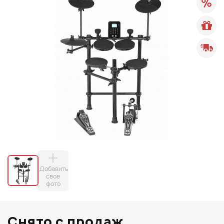
Добавить
свое
фото
Снято с продаж