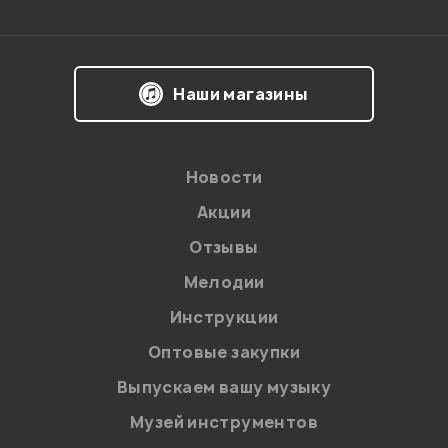
Впечатления о товаре:
Наши магазины
Новости
Акции
Отзывы
Мелодии
Я даю
согласие
на обработку персональных данных в
Инструкции
соответствии с
Политикой в отношении обработки
персональных данных.
Оптовые закупки
Введите проверочное число:
Выпускаем вашу музыку
Музей инструментов