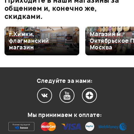
Приходите в наши магазины за
0.0
общением и, конечно же,
скидками.
Оценка
5
0
г.Химки,
Магазин м.
флагманский
Октябрьское 
Оценка
4
0
магазин
Москва
Оценка
3
0
Оценка
2
0
Оценка
1
0
Следуйте за нами:
Мой отзыв о товаре
Мы принимаем к оплате:
Ваша оценка: