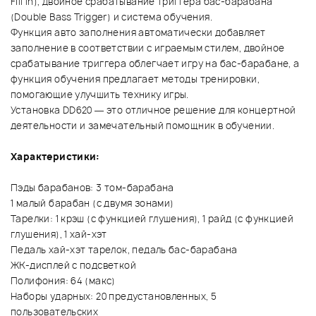
Fill In), двойное срабатывание триггера бас-барабана
(Double Bass Trigger) и система обучения.
Функция авто заполнения автоматически добавляет
заполнение в соответствии с играемым стилем, двойное
срабатывание триггера облегчает игру на бас-барабане, а
функция обучения предлагает методы тренировки,
помогающие улучшить технику игры.
Установка DD620 — это отличное решение для концертной
деятельности и замечательный помощник в обучении.
Характеристики:
Пэды барабанов: 3 том-барабана
1 малый барабан (с двумя зонами)
Тарелки: 1 крэш (с функцией глушения), 1 райд (с функцией
глушения), 1 хай-хэт
Педаль хай-хэт тарелок, педаль бас-барабана
ЖК-дисплей с подсветкой
Полифония: 64 (макс)
Наборы ударных: 20 предустановленных, 5
пользовательских