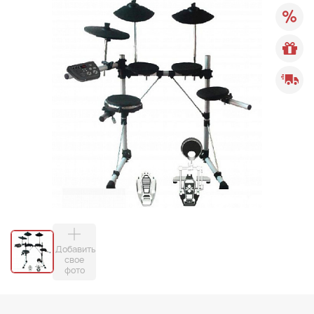
Добавить
свое
фото