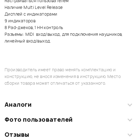
настраиваться пользователем
Наличие Multi Level Release
Дисплей с индикаторами
9 индикаторов
8 Pad-джеков, 1 HH контроль
Разъемы: MIDI вход/выход, для подключения наушников,
линейный вход/выход.
Производитель имеет право менять комплектацию и
конструкцию, не внося изменения в инструкцию. Место
сборки товара может отличаться от указанного.
Аналоги
Фото пользователей
Отзывы
Загрузите свои фотографии купленного товара и получите