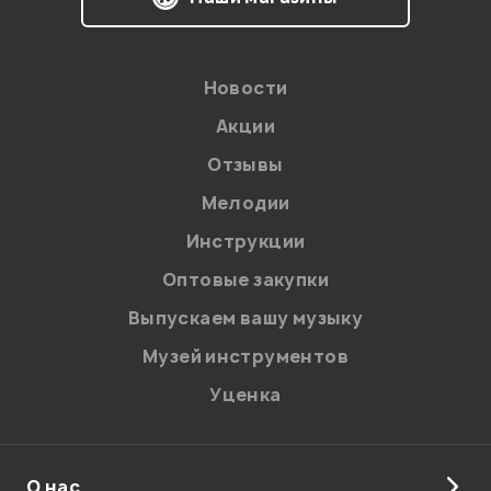
Новости
Акции
Отзывы
Я даю
согласие
на обработку персональных данных в
соответствии с
Политикой в отношении обработки
персональных данных.
Мелодии
Введите проверочное число:
Инструкции
Оптовые закупки
Выпускаем вашу музыку
Музей инструментов
Уценка
Отправить
О нас