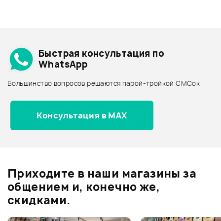
+1000 бонусов
.
Смарт-навигатор
Добавить свое фото
Архив товаров - дешевле
Быстрая консультация по
Архив товаров - дороже
WhatsApp
Архив товаров - новинки
Большинство вопросов решаются парой-тройкой СМСок
Отзывы
Оставьте отзыв и получите
+1000
25 990 ₽
Консультация в MAX
0
бонусов
.
РЭКОВЫЙ ШКАФ PROEL
STUDIORK08
0.0
В корзину
Приходите в наши магазины за
общением и, конечно же,
Оценка
5
0
скидками.
Оценка
4
0