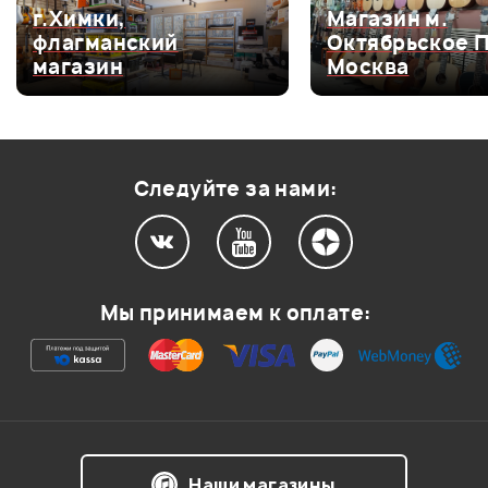
Оценка
3
0
г.Химки,
Магазин м.
флагманский
Октябрьское 
Оценка
2
0
магазин
Москва
Оценка
1
0
Следуйте за нами:
Мой отзыв о товаре
Ваша оценка:
Мы принимаем к оплате:
Впечатления о товаре:
Наши магазины