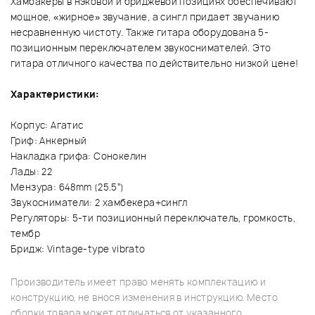
Хамбакеры в нэковой и бриджевой позициях обеспечивают
мощное, «жирное» звучание, а сингл придает звучанию
несравненную чистоту. Также гитара оборудована 5-
позиционным переключателем звукоснимателей. Это
гитара отличного качества по действительно низкой цене!
Характеристики:
Корпус: Агатис
Гриф: Анкерный
Накладка грифа: Сонокелин
Лады: 22
Мензура: 648mm (25.5”)
Звукосниматели: 2 хамбекера+сингл
Регуляторы: 5-ти позиционный переключатель, громкость,
тембр
Бридж: Vintage-type vibrato
Производитель имеет право менять комплектацию и
конструкцию, не внося изменения в инструкцию. Место
сборки товара может отличаться от указанного.