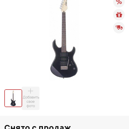
Добавить
свое
фото
Снято с продаж