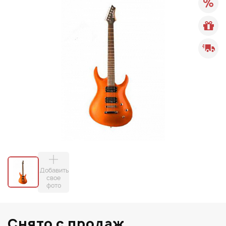
Добавить
свое
фото
Снято с продаж