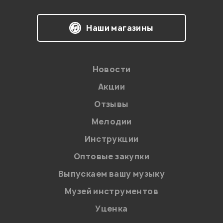
Наши магазины
Новости
Акции
Отзывы
Мелодии
Я даю
согласие
на обработку персональных данных в
Инструкции
соответствии с
Политикой в отношении обработки
персональных данных.
Оптовые закупки
Введите проверочное число:
Выпускаем вашу музыку
Музей инструментов
Уценка