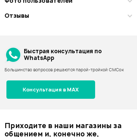
Фото пользователей
Отзывы
Загрузите свои фотографии купленного товара и получите
+1000 бонусов
.
Смарт-навигатор
Добавить свое фото
Подробнее о WASHBURN
Быстрая консультация по
Архив товаров - дешевле
WhatsApp
Архив товаров - дороже
Большинство вопросов решаются парой-тройкой СМСок
Все товары WASHBURN
Архив товаров - новинки
Консультация в MAX
Отзывы
Оставьте отзыв и получите
+1000
0
бонусов
.
Приходите в наши магазины за
0.0
общением и, конечно же,