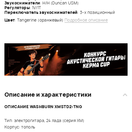
Звукосниматели
: H/H (Duncan USM)
Регуляторы
: 1V/1T
Переключатель звукоснимателей
: 3-х позиционный
Цвет
: Tangerine (оранжевый)
Подробное описание
Описание и характеристики
ОПИСАНИЕ WASHBURN XMSTD2-TNG
Тип: электрогитара, 24 лада (серия XM)
Корпус: тополь