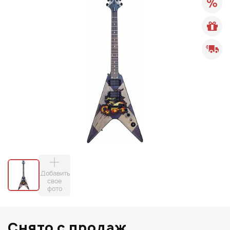
Добавить
свое
фото
Снято с продаж