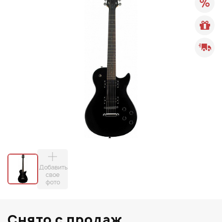
Добавить
свое
фото
Снято с продаж