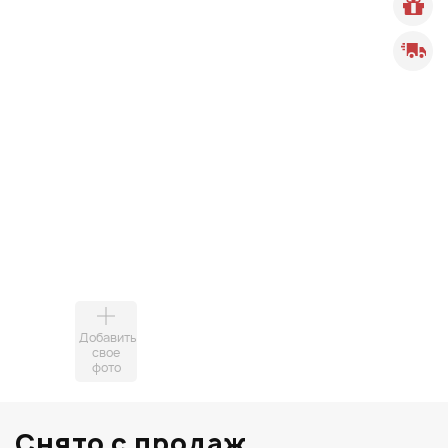
Добавить
свое
фото
Снято с продаж