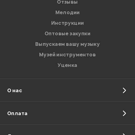
Отзывы
Я даю
согласие
на обработку персональных данных в
соответствии с
Политикой в отношении обработки
персональных данных.
Мелодии
Введите проверочное число:
Инструкции
Оптовые закупки
Выпускаем вашу музыку
Музей инструментов
Уценка
Отправить
О нас
Оплата