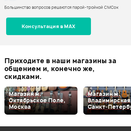
Архив товаров - новинки
Большинство вопросов решаются парой-тройкой СМСок
Отзывы
Оставьте отзыв и получите
+1000
Консультация в MAX
0
бонусов
.
0.0
Приходите в наши магазины за
общением и, конечно же,
Оценка
5
0
скидками.
Оценка
4
0
Оценка
3
0
Магазин м.
Магазин м.
Октябрьское Поле,
Владимирская
Оценка
2
0
Москва
Санкт-Петерб
Оценка
1
0