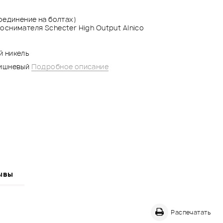
оединение на болтах)
оснимателя Schecter High Output Alnico
й никель
вишневый
Подробное описание
ывы
Распечатать