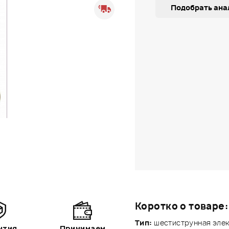
Подобрать ана
Коротко о товаре:
Тип:
шестиструнная элек
нтия
Принимаем