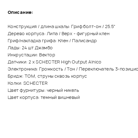
Описание:
Конструкция / длина шкалы: Гриф болт-он / 25.5"
Дерево корпуса: Липа / Верх - фигурный клен
Гриф/накладка грифа: Клен / Палисандр
Лады: 24 шт Джамбо
Инкрустации: Вектор
Датчики: 2 x SCHECTER High Output Alnico
Электроника: Громкость / Тон / Переключатель 3-позици
Бридж: TOM, струны сквозь корпус
Колки: SCHECTER
Цвет фурнитуры: черный никель
Цвет корпуса: темный вишневый