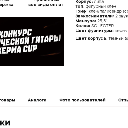
Корпус:
липа
держка
все виды оплат
Топ:
фигурный клен
Гриф:
клен/палисандр (с
Звукосниматели:
2 звук
Мензура:
25,5"
Колки:
SCHECTER
Цвет фурнитуры:
черны
Цвет корпуса:
темный 
товары
Аналоги
Фото пользователей
Отз
ики