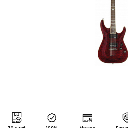
30 дней
100%
Можно
Гара