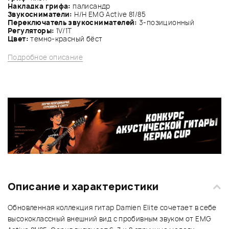
Накладка грифа:
палисандр
Звукосниматели:
Н/Н EMG Active 81/85
Переключатель звукоснимателей:
3-позиционный
Регуляторы:
1V/1Т
Цвет:
темно-красный бёст
Подробное описание
Описание и характеристики
Обновленная коллекция гитар Damien Elite сочетает в себе
высококлассный внешний вид с пробивным звуком от EMG