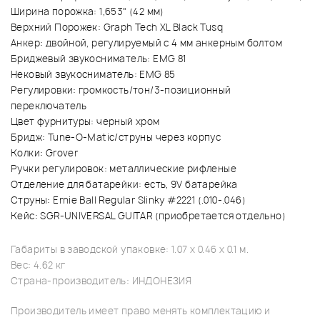
Ширина порожка: 1,653" (42 мм)
Верхний Порожек: Graph Tech XL Black Tusq
Анкер: двойной, регулируемый с 4 мм анкерным болтом
Бриджевый звукосниматель: EMG 81
Нековый звукосниматель: EMG 85
Регулировки: громкость/тон/3-позиционный
переключатель
Цвет фурнитуры: черный хром
Бридж: Tune-O-Matic/струны через корпус
Колки: Grover
Ручки регулировок: металлические рифленые
Отделение для батарейки: есть, 9V батарейка
Струны: Ernie Ball Regular Slinky #2221 (.010-.046)
Кейс: SGR-UNIVERSAL GUITAR (приобретается отдельно)
Габариты в заводской упаковке: 1.07 x 0.46 x 0.1 м.
Вес: 4.62 кг
Страна-производитель: ИНДОНЕЗИЯ
Производитель имеет право менять комплектацию и