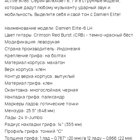
Active 81/85. Серия включает 6, 7 и 8 струнные модели,
которые дадут любому музыканту ударный звук и
мобильность. Выделите себя и свой тон с Damien Elite!
Наименование модели: Damien Elite-6 LH
Цвет гитары: Crimson Red Burst (CRB) - темно-красный бёст
Модификация: леворукая
Страна производитель: Индонезия
Крепление грифа: на болтах
Материал корпуса: махагон
Верх корпуса: клен
Контур верха корпуса: выпуклый
Материал грифа: клен
Окантовка: многослойная, черная
Накладка грифа: палисандр
Маркеры ладов: готические точки
Мензура: 25.5” (648 мм)
Лады: 24 X-Jumbo
Радиус накладки грифа: 14” (355 мм)
Профиль грифа: тонкий "С"
Толщина грифа: 1 лад – 0,787" (20 мм)/в 12 ладу – 0,866 (22 мм)