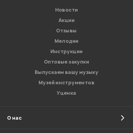
Новости
Акции
Отзывы
Мелодии
Я даю
согласие
на обработку персональных данных в
Инструкции
соответствии с
Политикой в отношении обработки
персональных данных.
Оптовые закупки
Введите проверочное число:
Выпускаем вашу музыку
Музей инструментов
Уценка
О нас
Отправить