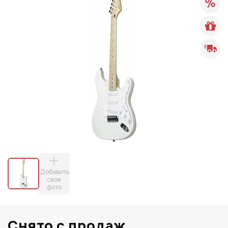
Добавить
свое
фото
Снято с продаж