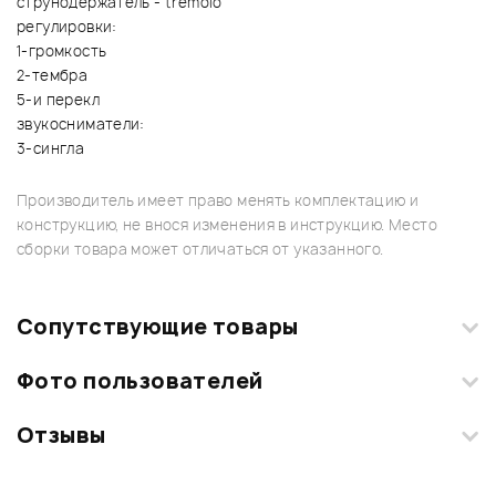
струнодержатель - tremolo
регулировки:
1-громкость
2-тембра
5-и перекл
звукосниматели:
3-сингла
Производитель имеет право менять комплектацию и
конструкцию, не внося изменения в инструкцию. Место
сборки товара может отличаться от указанного.
Сопутствующие товары
Фото пользователей
Отзывы
Загрузите свои фотографии купленного товара и получите
+1000 бонусов
.
Смарт-навигатор