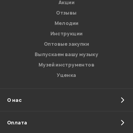
Акции
Отзывы
Мелодии
Я даю
согласие
на обработку персональных данных в
Инструкции
соответствии с
Политикой в отношении обработки
персональных данных.
Оптовые закупки
Введите проверочное число:
Выпускаем вашу музыку
Музей инструментов
Уценка
О нас
Отправить
Оплата