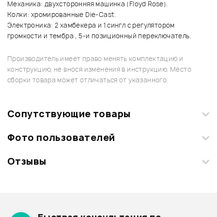
Механика: двухсторонняя машинка (Floyd Rose).
Колки: хромированные Die-Cast.
Электроника: 2 хамбекера и 1 сингл с регулятором
громкости и тембра , 5-и позиционный переключатель.
Производитель имеет право менять комплектацию и
конструкцию, не внося изменения в инструкцию. Место
сборки товара может отличаться от указанного.
Сопутствующие товары
Фото пользователей
Отзывы
Загрузите свои фотографии купленного товара и получите
+1000 бонусов
.
Смарт-навигатор
Добавить свое фото
Подробнее о INVASION