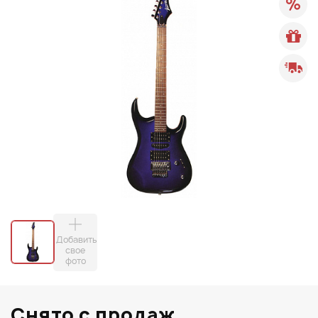
Добавить
свое
фото
Снято с продаж