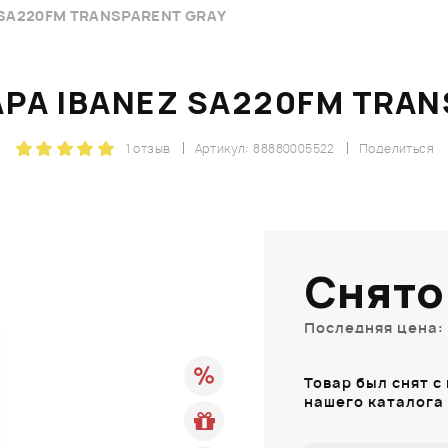
SA220FM TRANSPARENT GRAY
РА IBANEZ SA220FM TRAN
1 отзыв
Артикул: 88880005522
Поделиться
Снято
Последняя цена: 
Товар был снят с
нашего каталога