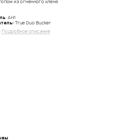
топом из огненного клена
ль
: AH1
тель:
True Duo Bucker
й
Подробное описание
ывы