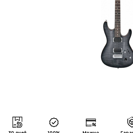
30 дней
100%
Можно
Гара