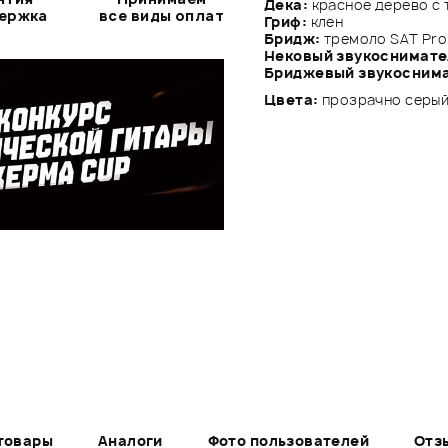
Дека:
красное дерево с 
держка
все виды оплат
Гриф:
клен
Бридж:
тремоло SAT Pro
Нековый звукоснимате
Бриджевый звукоснима
Цвета:
прозрачно серы
товары
Аналоги
Фото пользователей
Отз