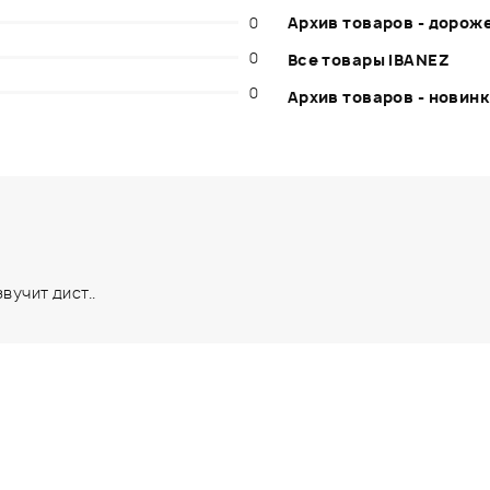
0
Архив товаров - дорож
0
Все товары IBANEZ
0
Архив товаров - новин
вучит дист..