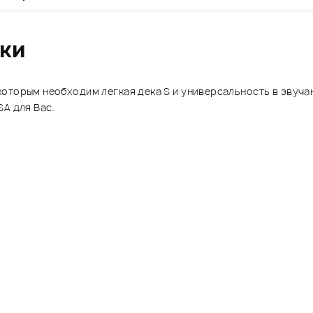
ики
оторым необходим легкая дека S и универсальность в звуча
A для Вас.