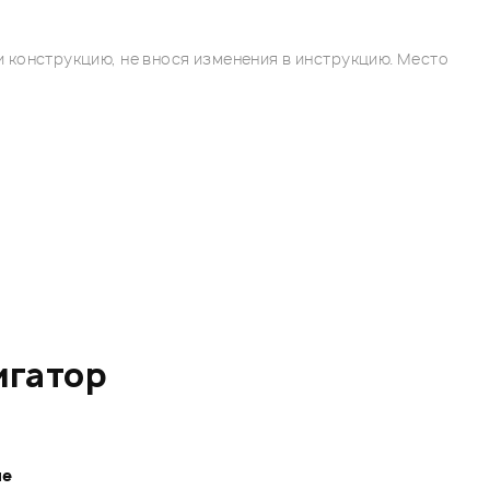
 конструкцию, не внося изменения в инструкцию. Место
игатор
ле