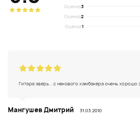
Оценка
3
Оценка
2
Оценка
1
Гитара зверь .. с некового хамбакера очень хорошо з
Мангушев Дмитрий
31.03.2010