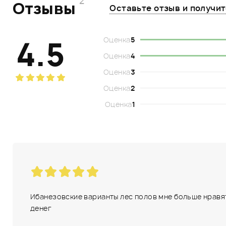
2
Отзывы
Оставьте отзыв и получи
4.5
Оценка
5
Оценка
4
Оценка
3
Оценка
2
Оценка
1
Ибанезовские варианты лес полов мне больше нравятся
денег