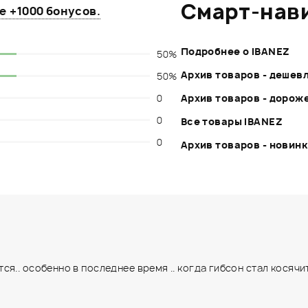
Смарт-нав
те
+1000 бонусов
.
Подробнее о IBANEZ
50%
Архив товаров - дешев
50%
0
Архив товаров - дорож
0
Все товары IBANEZ
0
Архив товаров - новин
.. особенно в последнее время .. когда гибсон стал косячить