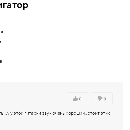
игатор
ле
е
ки
0
0
.. А у этой гитарки звук очень хороший.. стоит этих