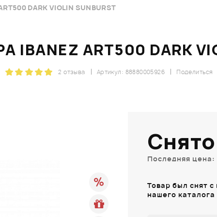
ART500 DARK VIOLIN SUNBURST
А IBANEZ ART500 DARK VI
2 отзыва
Артикул: 88880005926
Поделиться
Снято
Последняя цена: 
Товар был снят с
нашего каталога