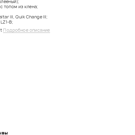
клееный);
с топом из клена;
altar III, Quik Change III;
 LZ1-B;
st
Подробное описание
ывы