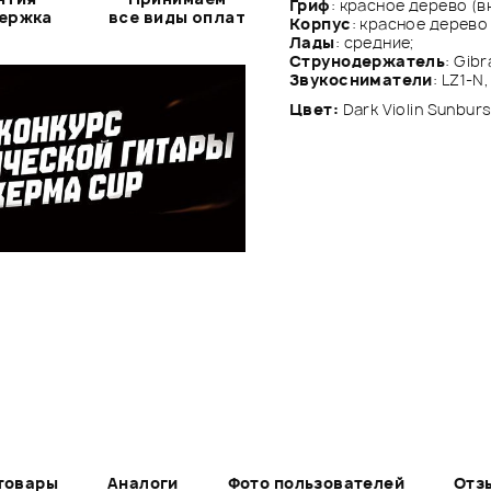
Гриф
: красное дерево (в
держка
все виды оплат
Корпус
: красное дерево 
Лады
: средние;
Струнодержатель
: Gibr
Звукосниматели
: LZ1-N,
Цвет:
Dark Violin Sunbur
товары
Аналоги
Фото пользователей
Отз