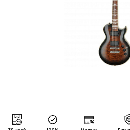
30 дней
100%
Можно
Гара