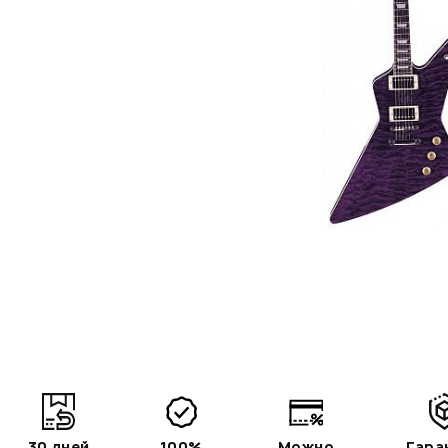
30 дней
100%
Можно
Гара