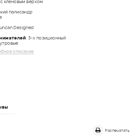
 с кленовым верхом
ский палисандр
e
Duncan Designed
снимателей
: 3-х позиционный
мутровые
бное описание
ывы
Распечатать