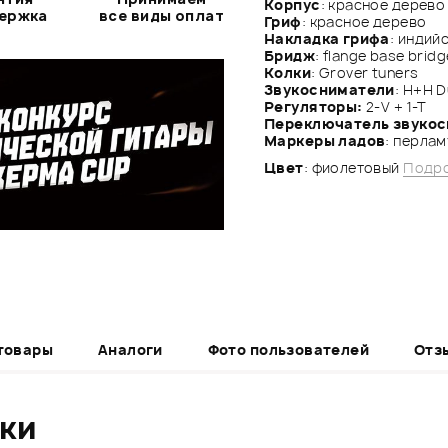
Корпус
: красное дерево
держка
все виды оплат
Гриф
: красное дерево
Накладка грифа
: индий
Бридж
: flange base bridg
Колки
: Grover tuners
Звукосниматели
: H+H 
Регуляторы:
2-V + 1-T
Переключатель звуко
Маркеры ладов
: перла
Цвет
: фиолетовый
Подро
товары
Аналоги
Фото пользователей
Отз
ики