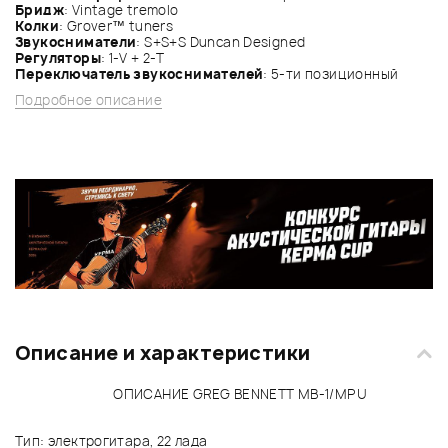
Бридж
: Vintage tremolo
Колки
: Grover™ tuners
Звукосниматели
: S+S+S Duncan Designed
Регуляторы
: 1-V + 2-T
Переключатель звукоснимателей
: 5-ти позиционный
Подробное описание
Описание и характеристики
ОПИСАНИЕ GREG BENNETT MB-1/MPU
Тип: электрогитара, 22 лада