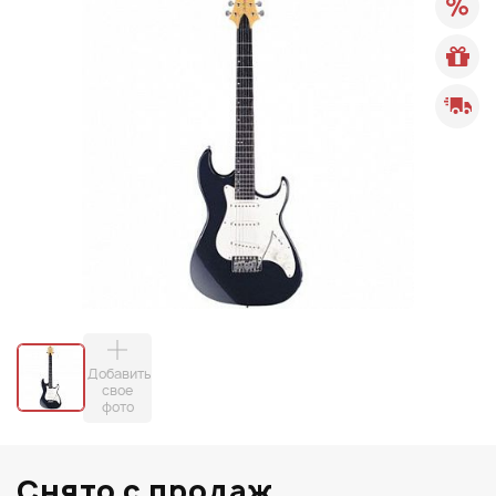
Добавить
свое
фото
Снято с продаж