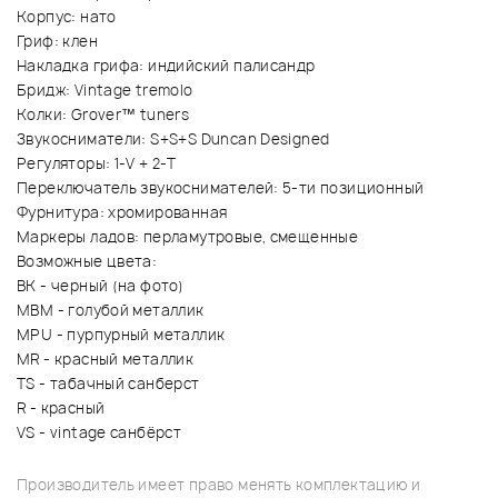
Корпус: нато
Гриф: клен
Накладка грифа: индийский палисандр
Бридж: Vintage tremolo
Колки: Grover™ tuners
Звукосниматели: S+S+S Duncan Designed
Регуляторы: 1-V + 2-T
Переключатель звукоснимателей: 5-ти позиционный
Фурнитура: хромированная
Маркеры ладов: перламутровые, смещенные
Возможные цвета:
BK - черный (на фото)
MBM - голубой металлик
MPU - пурпурный металлик
MR - красный металлик
TS - табачный санберст
R - красный
VS - vintage санбёрст
Производитель имеет право менять комплектацию и