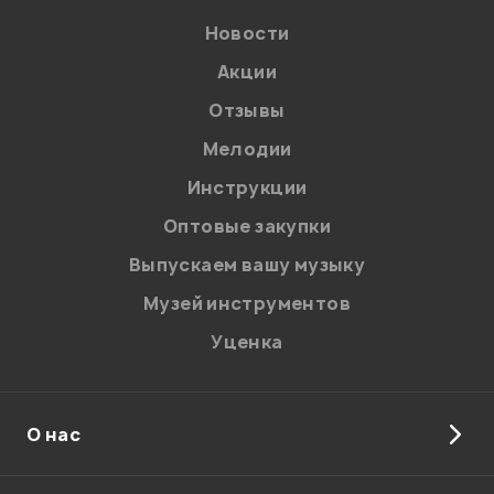
Новости
Акции
Отзывы
Мелодии
Я даю
согласие
на обработку персональных данных в
Инструкции
соответствии с
Политикой в отношении обработки
персональных данных.
Оптовые закупки
Введите проверочное число:
Выпускаем вашу музыку
Музей инструментов
Уценка
О нас
Отправить