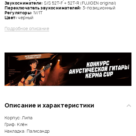
Звукосниматели:
S/S 52T-F + 52T-R (FUJIGEN original)
Переключатель звукоснимателей:
3-позиционный
Регуляторы:
1V/1Т
Цвет:
черный
Подробное описание
Описание и характеристики
Корпус: Липа
Гриф: Клён
Накладка: Палисандр