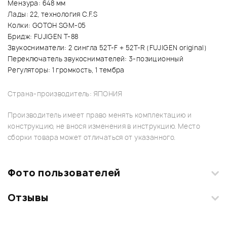
Мензура: 648 мм
Лады: 22, технология C.F.S
Колки: GOTOH SGM-05
Бридж: FUJIGEN Т-88
Звукосниматели: 2 сингла 52T-F + 52T-R (FUJIGEN original)
Переключатель звукоснимателей: 3-позиционный
Регуляторы: 1 громкость, 1 тембра
Страна-производитель: ЯПОНИЯ
Производитель имеет право менять комплектацию и
конструкцию, не внося изменения в инструкцию. Место
сборки товара может отличаться от указанного.
Фото пользователей
Отзывы
Загрузите свои фотографии купленного товара и получите
+1000 бонусов
.
Смарт-навигатор