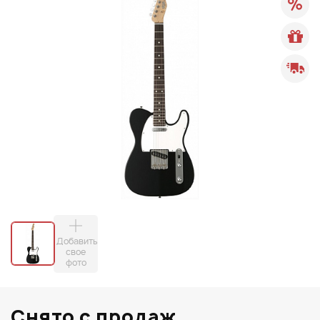
Добавить
свое
фото
Снято с продаж