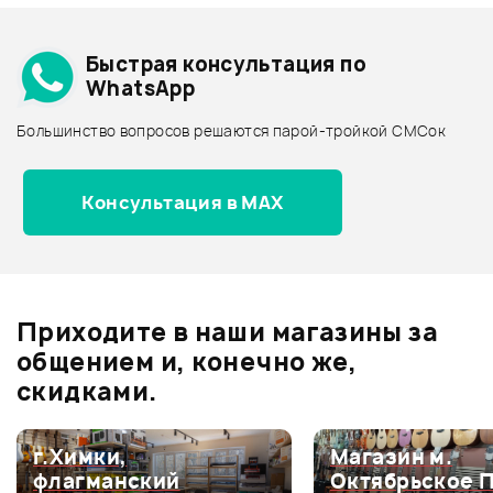
Добавить свое фото
Подробнее о FUJIGEN
Быстрая консультация по
Архив товаров - дешевле
WhatsApp
Архив товаров - дороже
Большинство вопросов решаются парой-тройкой СМСок
Все товары FUJIGEN
Архив товаров - новинки
Консультация в MAX
Отзывы
Оставьте отзыв и получите
+1000
0
бонусов
.
Приходите в наши магазины за
0.0
общением и, конечно же,
скидками.
Оценка
5
0
г.Химки,
Магазин м.
флагманский
Октябрьское 
Оценка
4
0