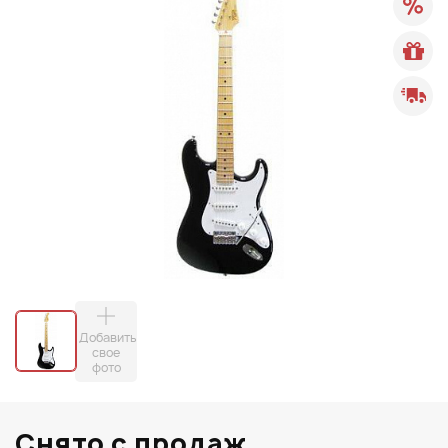
Добавить
свое
фото
Снято с продаж