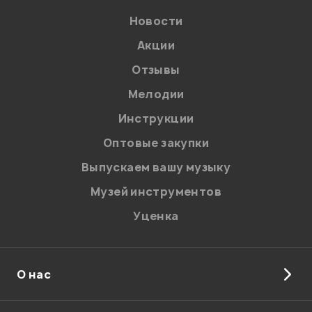
Новости
Акции
Отзывы
Мелодии
Я даю
согласие
на обработку персональных данных в
Инструкции
соответствии с
Политикой в отношении обработки
персональных данных.
Оптовые закупки
Введите проверочное число:
Выпускаем вашу музыку
Музей инструментов
Уценка
О нас
Отправить