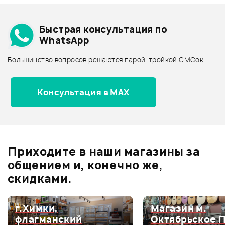
Добавить свое фото
Подробнее о FUJIGEN
Быстрая консультация по
Архив товаров - дешевле
WhatsApp
Архив товаров - дороже
Большинство вопросов решаются парой-тройкой СМСок
Все товары FUJIGEN
Архив товаров - новинки
Консультация в MAX
Отзывы
Оставьте отзыв и получите
+1000
0
бонусов
.
Приходите в наши магазины за
0.0
общением и, конечно же,
скидками.
Оценка
5
0
г.Химки,
Магазин м.
флагманский
Октябрьское 
Оценка
4
0