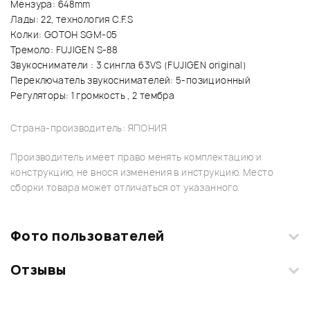
Мензура: 648mm
Лады: 22, технология C.F.S
Колки: GOTOH SGM-05
Тремоло: FUJIGEN S-88
Звукосниматели : 3 сингла 63VS (FUJIGEN original)
Переключатель звукоснимателей: 5-позиционный
Регуляторы: 1 громкость , 2 тембра
Страна-производитель: ЯПОНИЯ
Производитель имеет право менять комплектацию и
конструкцию, не внося изменения в инструкцию. Место
сборки товара может отличаться от указанного.
Фото пользователей
Отзывы
Загрузите свои фотографии купленного товара и получите
+1000 бонусов
.
Смарт-навигатор