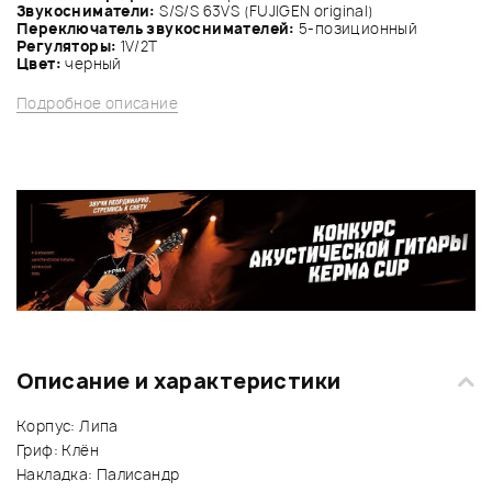
Звукосниматели:
S/S/S 63VS (FUJIGEN original)
Переключатель звукоснимателей:
5-позиционный
Регуляторы:
1V/2Т
Цвет:
черный
Подробное описание
Описание и характеристики
Корпус: Липа
Гриф: Клён
Накладка: Палисандр