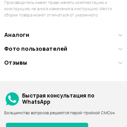
Производитель имеет право менять комплектацию и
конструкцию, не внося изменения в инструкцию. Место
сборки товара может отличаться от указанного.
Аналоги
Фото пользователей
Отзывы
Загрузите свои фотографии купленного товара и получите
+1000 бонусов
.
Смарт-навигатор
Добавить свое фото
Подробнее о FERNANDES
Быстрая консультация по
Архив товаров - дешевле
WhatsApp
Архив товаров - дороже
Большинство вопросов решаются парой-тройкой СМСок
Все товары FERNANDES
Архив товаров - новинки