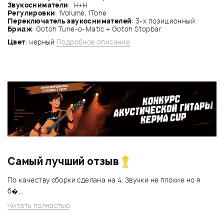
Звукосниматели
: Н+Н
Регулировки
: 1Volume, 1Tone
Переключатель звукоснимателей
: 3-х позиционный
Бридж
: Gotoh Tune-o-Matic + Gotoh Stopbar
Цвет
: черный
Подробное описание
Самый лучший отзыв
По качеству сборки сделана на 4. Звучки не плохие но я
б�...
Читать полностью