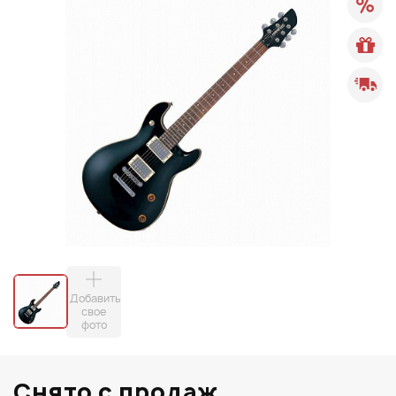
Добавить
свое
фото
Снято с продаж