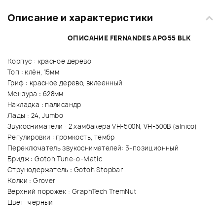
Описание и характеристики
ОПИСАНИЕ FERNANDES APG55 BLK
Корпус : красное дерево
Топ : клён, 15мм
Гриф : красное дерево, вклеенный
Мензура : 628мм
Накладка : палисандр
Лады : 24, Jumbo
Звукосниматели : 2 хамбакера VH-500N, VH-500B (alnico)
Регулировки : громкость, тембр
Переключатель звукоснимателей: 3-позиционный
Бридж : Gotoh Tune-o-Matic
Струнодержатель : Gotoh Stopbar
Колки : Grover
Верхний порожек : GraphTech TremNut
Цвет: черный