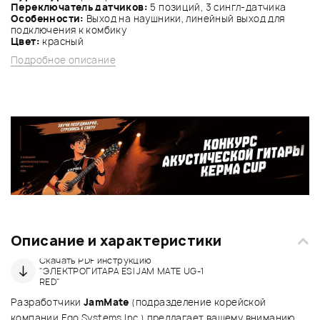
Переключатель датчиков:
5 позиций, 3 сингл-датчика
Особенности:
Выход на наушники, линейный выход для
подключения к комбику
Цвет:
красный
Подробное описание
Описание и характеристики
Скачать PDF инструкцию
"ЭЛЕКТРОГИТАРА ESI JAM MATE UG-1
RED"
Разработчики
JamMate
(подразделение корейской
компании Ego Systems Inc.) предлагает вашему вниманию