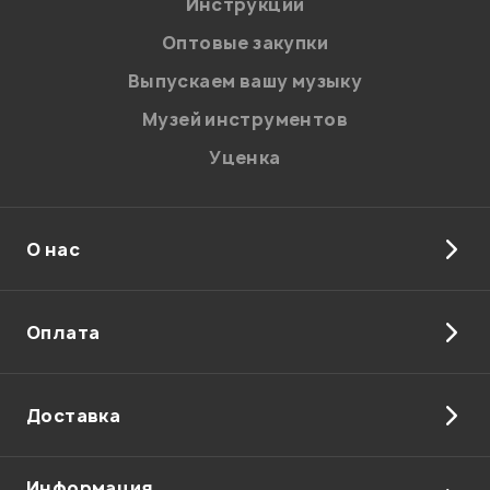
Я даю
согласие
на обработку персональных данных в
Инструкции
соответствии с
Политикой в отношении обработки
персональных данных.
Оптовые закупки
Введите проверочное число:
Выпускаем вашу музыку
Музей инструментов
Уценка
О нас
Отправить
Оплата
Доставка
Информация