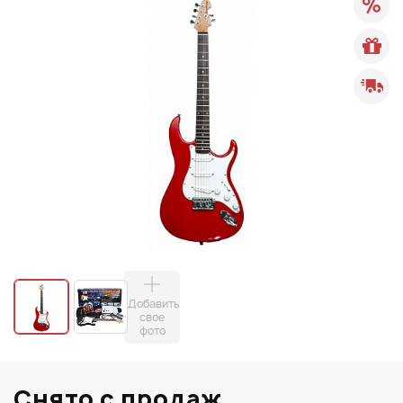
Добавить
свое
фото
Снято с продаж