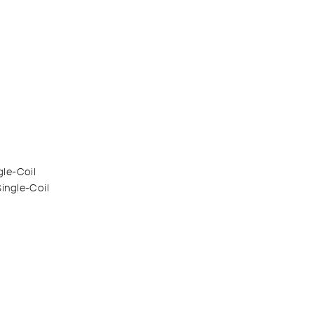
le-Coil
ngle-Coil