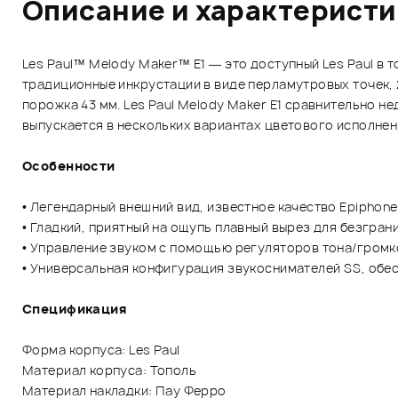
Описание и характерист
Les Paul™ Melody Maker™ E1 — это доступный Les Paul в
традиционные инкрустации в виде перламутровых точек,
порожка 43 мм. Les Paul Melody Maker E1 сравнительно н
выпускается в нескольких вариантах цветового исполнен
Особенности
• Легендарный внешний вид, известное качество Epiphone
• Гладкий, приятный на ощупь плавный вырез для безгран
• Управление звуком с помощью регуляторов тона/громк
• Универсальная конфигурация звукоснимателей SS, обе
Спецификация
Форма корпуса: Les Paul
Материал корпуса: Тополь
Материал накладки: Пау Ферро