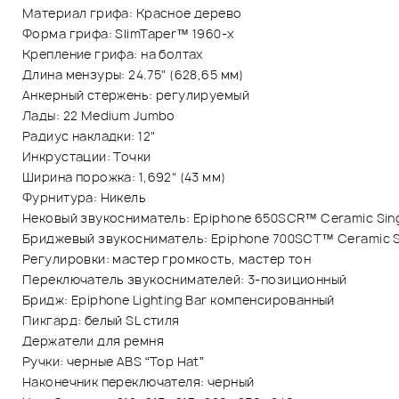
Материал грифа: Красное дерево
Форма грифа: SlimTaper™ 1960-х
Крепление грифа: на болтах
Длина мензуры: 24.75" (628,65 мм)
Анкерный стержень: регулируемый
Лады: 22 Medium Jumbo
Радиус накладки: 12"
Инкрустации: Точки
Ширина порожка: 1,692" (43 мм)
Фурнитура: Никель
Нековый звукосниматель: Epiphone 650SCR™ Ceramic Sing
Бриджевый звукосниматель: Epiphone 700SCT™ Ceramic Si
Регулировки: мастер громкость, мастер тон
Переключатель звукоснимателей: 3-позиционный
Бридж: Epiphone Lighting Bar компенсированный
Пикгард: белый SL стиля
Держатели для ремня
Ручки: черные ABS “Top Hat”
Наконечник переключателя: черный