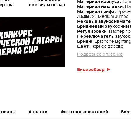
Материал корпуса:
Топ
держка
все виды оплат
Материал накладки:
Па
Материал грифа:
Красн
Лады:
22 Medium Jumbo
Нековый звукоснимате
Бриджевый звукосним
Регулировки:
мастер гр
Переключатель звукос
Бридж:
Epiphone Lightin
Цвет:
черное дерево
Подробное описание
Видеообзор
товары
Аналоги
Фото пользователей
Вид