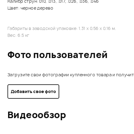
Калибр струн: 010, .013, .017, .026, .036, .046
Цвет: черное дерево
Габариты в заводской упаковке: 1.31 x 0.56 x 0.16 м.
Вес: 6.5 кг
Фото пользователей
Загрузите свои фотографии купленного товара и получи
Добавить свое фото
Видеообзор