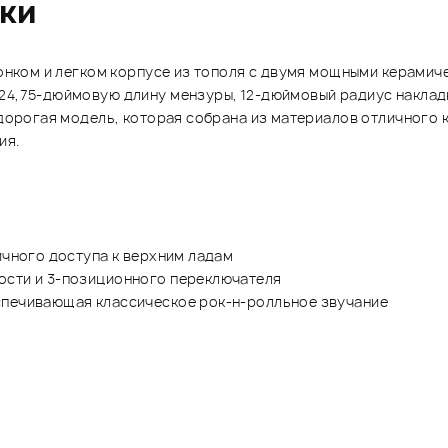
ики
 тонком и легком корпусе из тополя с двумя мощными керамич
 24,75-дюймовую длину мензуры, 12-дюймовый радиус наклад
едорогая модель, которая собрана из материалов отличного 
ия.
ичного доступа к верхним ладам
ости и 3-позиционного переключателя
спечивающая классическое рок-н-ролльное звучание