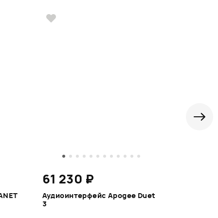
61 230 ₽
9 790 ₽
ANET
Аудиоинтерфейс Apogee Duet
СТУЛ ДЛЯ Г
3
KGST10