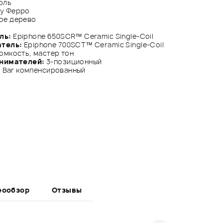
оль
у Ферро
ое дерево
ль:
Epiphone 650SCR™ Ceramic Single-Coil
атель:
Epiphone 700SCT™ Ceramic Single-Coil
омкость, мастер тон
нимателей:
3-позиционный
g Bar компенсированный
еообзор
Отзывы