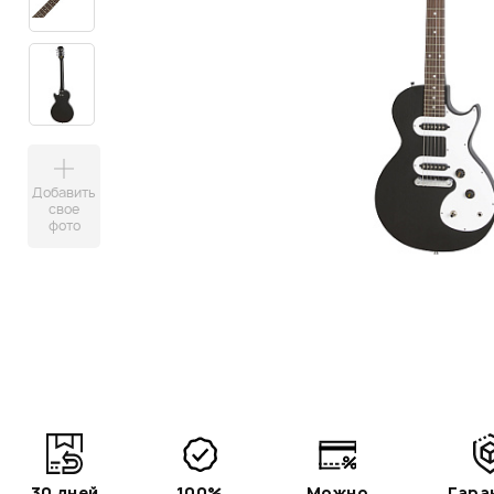
Добавить
свое
фото
30 дней
100%
Можно
Гара