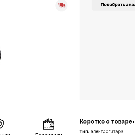
Подобрать ана
Коротко о товаре:
Тип:
электрогитара
нтия
Принимаем