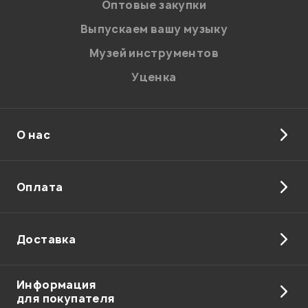
Оптовые закупки
Выпускаем вашу музыку
Музей инструментов
Уценка
О нас
Оплата
Я даю
согласие
на обработку персональных данных в
соответствии с
Политикой в отношении обработки
персональных данных.
Доставка
Введите проверочное число:
Информация
для покупателя