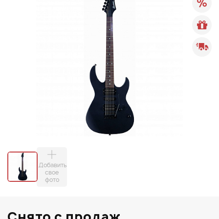
Добавить
свое
фото
Снято с продаж