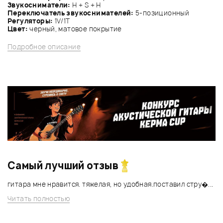
Звукосниматели:
H + S + H
Переключатель звукоснимателей:
5-позиционный
Регуляторы:
1V/1Т
Цвет:
черный, матовое покрытие
Подробное описание
Самый лучший отзыв
гитара мне нравится. тяжелая, но удобная.поставил стру�...
Читать полностью