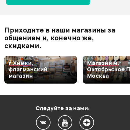
ГИТАРНАЯ СТОЙКА FORCE
GSC-05
Отзывы
Оставьте отзыв и получите
+1000
1
бонусов
.
В корзину
Приходите в наши магазины за
4.0
общением и, конечно же,
скидками.
Оценка
5
0
г.Химки,
Магазин м.
флагманский
Октябрьское 
Оценка
4
100%
магазин
Москва
Оценка
3
0
Оценка
2
0
Оценка
1
0
Следуйте за нами: