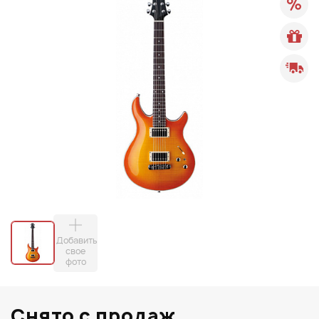
Добавить
свое
фото
Снято с продаж