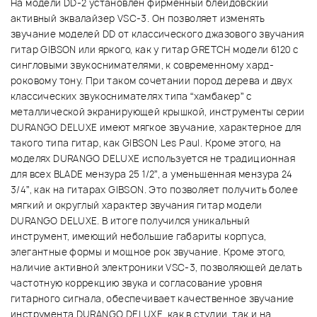
На модели DD-2 установлен фирменный блейдовский
активный эквалайзер VSC-3. Он позволяет изменять
звучание моделей DD от классического джазового звучания
гитар GIBSON или яркого, как у гитар GRETCH модели 6120 с
сингловыми звукоснимателями, к современному хард-
роковому тону. При таком сочетании пород дерева и двух
классических звукоснимателях типа “хамбакер” с
металлической экранирующей крышкой, инструменты серии
DURANGO DELUXE имеют мягкое звучание, характерное для
такого типа гитар, как GIBSON Les Paul. Кроме этого, на
моделях DURANGO DELUXE используется не традиционная
для всех BLADE мензура 25 1/2”, а уменьшенная мензура 24
3/4”, как на гитарах GIBSON. Это позволяет получить более
мягкий и округлый характер звучания гитар модели
DURANGO DELUXE. В итоге получился уникальный
инструмент, имеющий небольшие габариты корпуса,
элегантные формы и мощное рок звучание. Кроме этого,
наличие активной электроники VSC-3, позволяющей делать
частотную коррекцию звука и согласование уровня
гитарного сигнала, обеспечивает качественное звучание
инструмента DURANGO DELUXE, как в студии, так и на