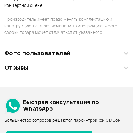
концертной сцене.
Производитель имеет право менять комплектацию и
конструкцию, не внося изменения в инструкцию. Место
сборки товара может отличаться от указанного.
Фото пользователей
Отзывы
Загрузите свои фотографии купленного товара и получите
+1000 бонусов
.
Смарт-навигатор
Добавить свое фото
Архив товаров - дешевле
Быстрая консультация по
Архив товаров - дороже
WhatsApp
Архив товаров - новинки
Большинство вопросов решаются парой-тройкой СМСок