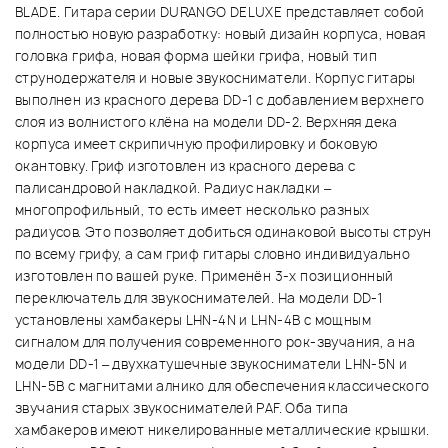
BLADE. Гитара серии DURANGO DELUXE представляет собой
полностью новую разработку: новый дизайн корпуса, новая
головка грифа, новая форма шейки грифа, новый тип
струнодержателя и новые звукосниматели. Корпус гитары
выполнен из красного дерева DD-1 с добавлением верхнего
слоя из волнистого клёна на модели DD-2. Верхняя дека
корпуса имеет скрипичную профилировку и боковую
окантовку. Гриф изготовлен из красного дерева с
палисандровой накладкой. Радиус накладки –
многопрофильный, то есть имеет несколько разных
радиусов. Это позволяет добиться одинаковой высоты струн
по всему грифу, а сам гриф гитары словно индивидуально
изготовлен по вашей руке. Применён 3-х позиционный
переключатель для звукоснимателей. На модели DD-1
установлены хамбакеры LHN-4N и LHN-4B с мощным
сигналом для получения современного рок-звучания, а на
модели DD-1 – двухкатушечные звукосниматели LHN-5N и
LHN-5B с магнитами алнико для обеспечения классического
звучания старых звукоснимателей PAF. Оба типа
хамбакеров имеют никелированные металлические крышки.