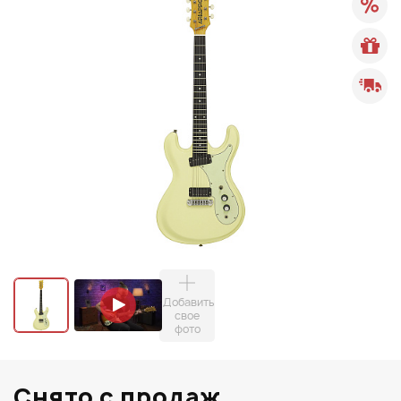
Добавить
свое
фото
Снято с продаж