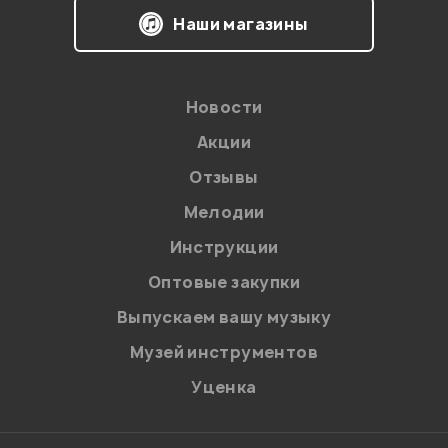
Наши магазины
Новости
Акции
Отзывы
Мелодии
Я даю
согласие
на обработку персональных данных в
Инструкции
соответствии с
Политикой в отношении обработки
персональных данных.
Оптовые закупки
Введите проверочное число:
Выпускаем вашу музыку
Музей инструментов
Уценка