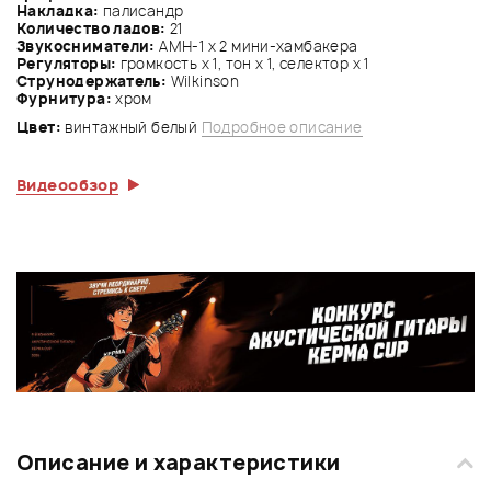
Накладка:
палисандр
Количество ладов:
21
Звукосниматели:
AMH-1 х 2 мини-хамбакера
Регуляторы:
громкость x 1, тон x 1, селектор x 1
Струнодержатель:
Wilkinson
Фурнитура:
хром
Цвет:
винтажный белый
Подробное описание
Видеообзор
Описание и характеристики