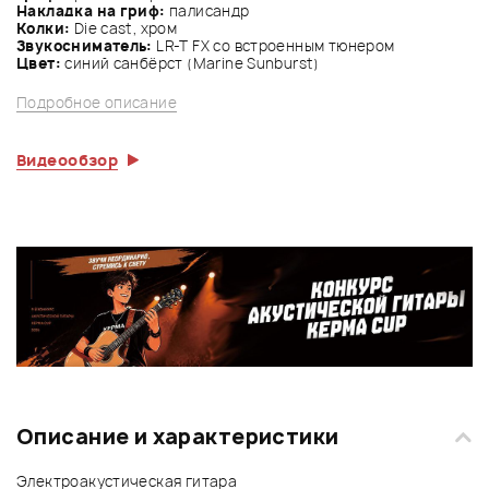
Накладка на гриф:
палисандр
Колки:
Die cast, хром
Звукосниматель:
LR-T FX со встроенным тюнером
Цвет:
синий санбёрст (Marine Sunburst)
Подробное описание
Видеообзор
Описание и характеристики
Электроакустическая гитара