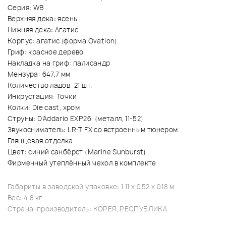
Серия: WB
Верхняя дека: ясень
Нижняя дека: Агатис
Корпус: агатис (форма Ovation)
Гриф: красное дерево
Накладка на гриф: палисандр
Мензура: 647,7 мм
Количество ладов: 21 шт.
Инкрустация: Точки
Колки: Die cast, хром
Струны: D'Addario EXP26 (металл, 11-52)
Звукосниматель: LR-T FX со встроенным тюнером
Глянцевая отделка
Цвет: синий санбёрст (Marine Sunburst)
Фирменный утеплённый чехол в комплекте
Габариты в заводской упаковке: 1.11 x 0.52 x 0.18 м.
Вес: 4.8 кг
Страна-производитель: КОРЕЯ, РЕСПУБЛИКА