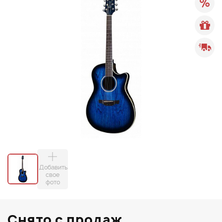
Добавить
свое
фото
Снято с продаж