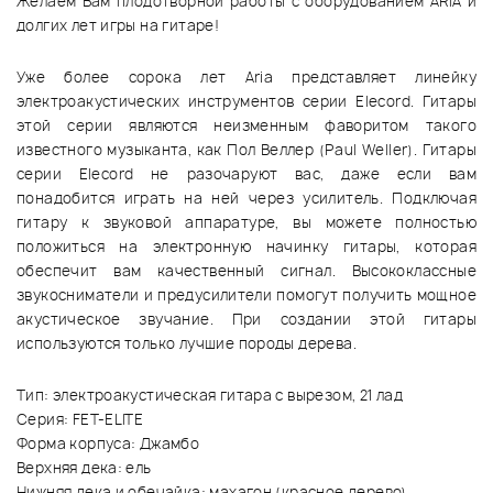
Желаем Вам плодотворной работы с оборудованием ARIA и
долгих лет игры на гитаре!
Уже более сорока лет Aria представляет линейку
электроакустических инструментов серии Elecord. Гитары
этой серии являются неизменным фаворитом такого
известного музыканта, как Пол Веллер (Paul Weller). Гитары
серии Elecord не разочаруют вас, даже если вам
понадобится играть на ней через усилитель. Подключая
гитару к звуковой аппаратуре, вы можете полностью
положиться на электронную начинку гитары, которая
обеспечит вам качественный сигнал. Высококлассные
звукосниматели и предусилители помогут получить мощное
акустическое звучание. При создании этой гитары
используются только лучшие породы дерева.
Тип: электроакустическая гитара с вырезом, 21 лад
Серия: FET-ELITE
Форма корпуса: Джамбо
Верхняя дека: ель
Нижняя дека и обечайка: махагон (красное дерево)