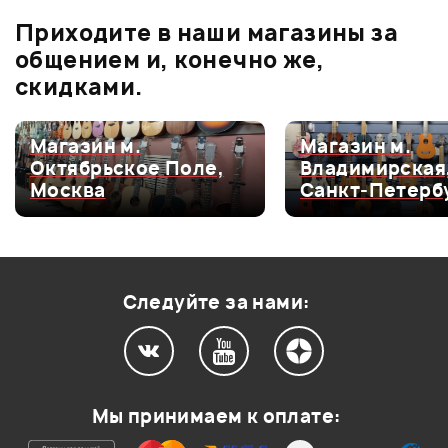
Приходите в наши магазины за
3.0
общением и, конечно же,
скидками.
Оценка
5
0
Магазин м.
Магазин м.
Октябрьское Поле,
Владимирская
Оценка
4
0
Москва
Санкт-Петерб
Оценка
3
100%
Оценка
2
0
Оценка
1
0
Следуйте за нами:
0
0
Мы принимаем к оплате:
слишком дорого а качество среднее