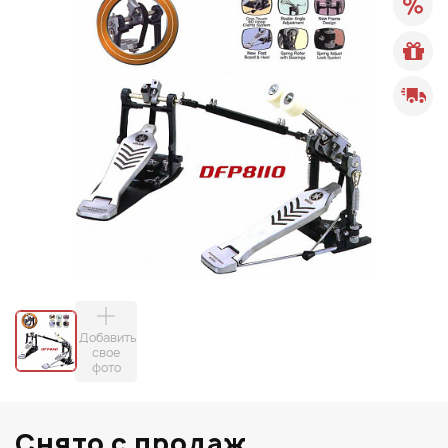
Добавить
свое
фото
Снято с продаж