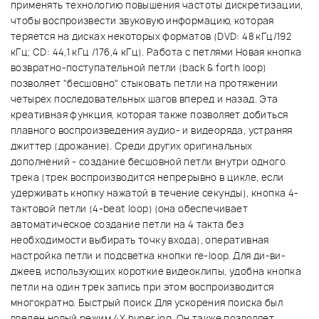
применять технологию повышения частоты дискретизации,
чтобы воспроизвести звуковую информацию, которая
теряется на дисках некоторых форматов (DVD: 48 кГц/192
кГц; CD: 44,1 кГц /176,4 кГц). Работа с петлями Новая кнопка
возвратно-поступательной петли (back & forth loop)
позволяет "бесшовно" стыковать петли на протяжении
четырех последовательных шагов вперед и назад. Эта
креативная функция, которая также позволяет добиться
плавного воспроизведения аудио- и видеоряда, устраняя
джиттер (дрожание). Среди других оригинальных
дополнений - создание бесшовной петли внутри одного
трека (трек воспроизводится непрерывно в цикле, если
удерживать кнопку нажатой в течение секунды), кнопка 4-
тактовой петли (4-beat loop) (она обеспечивает
автоматическое создание петли на 4 такта без
необходимости выбирать точку входа), оперативная
настройка петли и подсветка кнопки re-loop. Для ди-ви-
джеев, использующих короткие видеоклипы, удобна кнопка
петли на один трек запись при этом воспроизводится
многократно. Быстрый поиск Для ускорения поиска был
введен новый режим 4X hyper jog. Он также позволяет