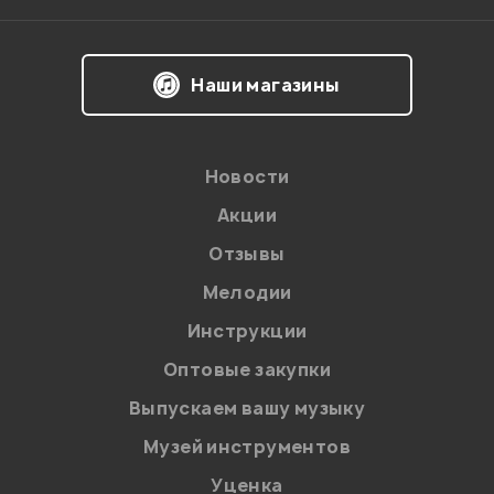
Наши магазины
Новости
Акции
Отзывы
Мелодии
Я даю
согласие
на обработку персональных данных в
Инструкции
соответствии с
Политикой в отношении обработки
персональных данных.
Оптовые закупки
Введите проверочное число:
Выпускаем вашу музыку
Музей инструментов
Уценка