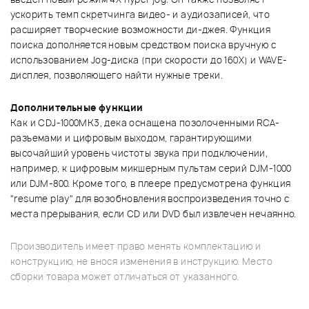
ускорить темп скретчинга видео- и аудиозаписей, что
расширяет творческие возможности ди-джея. Функция
поиска дополняется новым средством поиска вручную с
использованием Jog-диска (при скорости до 160X) и WAVE-
дисплея, позволяющего найти нужные треки.
Дополнительные функции
Как и CDJ-1000MK3, дека оснащена позолоченными RCA-
разъемами и цифровым выходом, гарантирующими
высочайший уровень чистоты звука при подключении,
например, к цифровым микшерным пультам серий DJM-1000
или DJM-800. Кроме того, в плеере предусмотрена функция
"resume play" для возобновления воспроизведения точно с
места прерывания, если CD или DVD был извлечен нечаянно.
Производитель имеет право менять комплектацию и
конструкцию, не внося изменения в инструкцию. Место
сборки товара может отличаться от указанного.