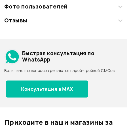
Фото пользователей
Отзывы
Загрузите свои фотографии купленного товара и получите
+1000 бонусов
.
Смарт-навигатор
Добавить свое фото
Подробнее о PIONEER
Быстрая консультация по
Архив товаров - дешевле
WhatsApp
Архив товаров - дороже
Большинство вопросов решаются парой-тройкой СМСок
Все товары PIONEER
Архив товаров - новинки
Консультация в MAX
Отзывы
Оставьте отзыв и получите
+1000
0
бонусов
.
Приходите в наши магазины за