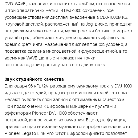
DVD, WAVE, название, исполнитель, альбом, основные метки
и три оперативных метки. В DVJ-1000 сохранены все
усовершенствования дисплея, внедренные в CDJ-1000MK3.
Круговой дисплей, расположенный на Jog-диске, приподнят
над диском и ярко светится, маркер метки больше, а маркер
угла 45 град. облегчает ди-джеям применять эффекты во
время скретчинга. Разрешения дисплея треков удвоено, а
подсветка сделана многоцветной и флуоресцентной, в то
время как WAVE-данные и показания точки
воспроизведения растянуты на всю длину трека.
Звук студийного качества
Благодаря 96 кГц/24-разрядному звуковому тракту DVJ-1000
идеален для студий, продюсеров и исполнителей, которые
желают выводить свои записи с оптимальным качеством.
При подключении к цифровым микшерным пультам и
эффекторам Pioneer DVJ-1000 обеспечивает
непревзойденное качество звучания. Еще одна функция,
привлекающая внимание музыкантов-профессионалов, это
Pioneer Legato Link Pro. Этот цифровой фильтр позволяет