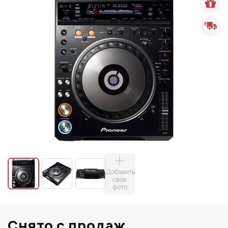
Добавить
свое
фото
Снято с продаж