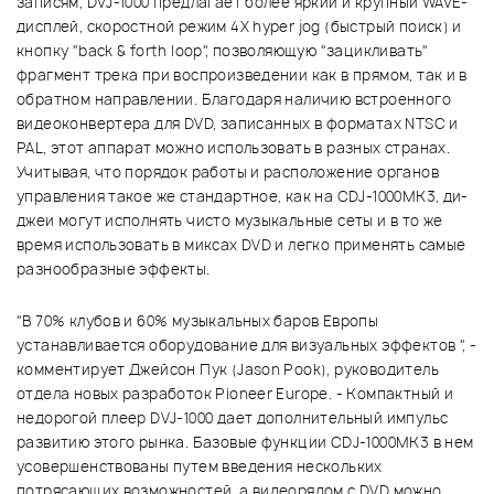
записям, DVJ-1000 предлагает более яркий и крупный WAVE-
дисплей, скоростной режим 4X hyper jog (быстрый поиск) и
кнопку "back & forth loop", позволяющую "зацикливать"
фрагмент трека при воспроизведении как в прямом, так и в
обратном направлении. Благодаря наличию встроенного
видеоконвертера для DVD, записанных в форматах NTSC и
PAL, этот аппарат можно использовать в разных странах.
Учитывая, что порядок работы и расположение органов
управления такое же стандартное, как на CDJ-1000MK3, ди-
джеи могут исполнять чисто музыкальные сеты и в то же
время использовать в миксах DVD и легко применять самые
разнообразные эффекты.
"В 70% клубов и 60% музыкальных баров Европы
устанавливается оборудование для визуальных эффектов ", -
комментирует Джейсон Пук (Jason Pook), руководитель
отдела новых разработок Pioneer Europe. - Компактный и
недорогой плеер DVJ-1000 дает дополнительный импульс
развитию этого рынка. Базовые функции CDJ-1000MK3 в нем
усовершенствованы путем введения нескольких
потрясающих возможностей, а видеорядом с DVD можно