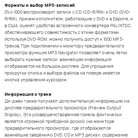
Форматы и выбор MP3-записей
DVJ-1000 воспроизводит записи с CD (CD-R/RW) и DVD (DVD-
R/RW), причем исполнители, работающие с DVD и в Европе, и
в США, оценят удобство встроенного конвертера PAL/NTSC,
обеспечивающего совместимость с этими форматами.
Используя DVD-ROM, можно получить доступ к 1000 MP3-
треков. При подключении к монитору предварительного
просмотра функция MP3 Navigator позволяет очень легко
выбирать нужные записи: важнейшая информация
отображается на большом дисплее. Для упрощения
прокрутки списка и выбора файлов на плеере имеется
кнопка управления курсором.
Информация о треке
Ди-джеи также получают дополнительную информацию на
дисплее предварительного просмотра (Preview Output
Display). Эта усовершенствованная панель фактически
является огромной приборной доской (на мониторе
предварительного просмотра), где отображаются
важнейшие сведения о DVD, CD и MP3 дисках: содержание