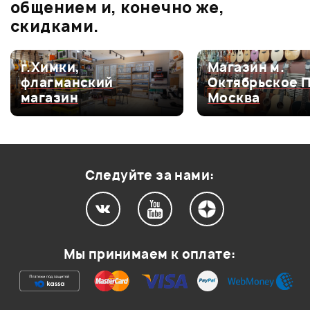
0.0
общением и, конечно же,
скидками.
Оценка
5
0
г.Химки,
Магазин м.
флагманский
Октябрьское 
Оценка
4
0
магазин
Москва
Оценка
3
0
Оценка
2
0
Оценка
1
0
Следуйте за нами:
Мой отзыв о товаре
Мы принимаем к оплате:
Ваша оценка:
Впечатления о товаре: