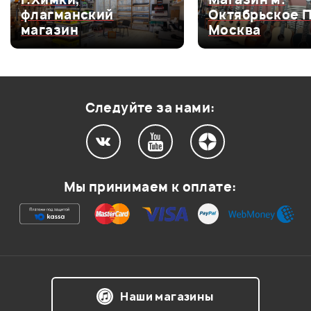
флагманский
Октябрьское 
Оценка
4
0
магазин
Москва
Оценка
3
0
Оценка
2
0
Оценка
1
0
Следуйте за нами:
Мой отзыв о товаре
Мы принимаем к оплате:
Ваша оценка:
Впечатления о товаре:
Наши магазины