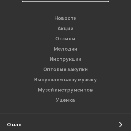
Новости
Акции
Отзывы
Мелодии
Я даю
согласие
на обработку персональных данных в
Инструкции
соответствии с
Политикой в отношении обработки
персональных данных.
Оптовые закупки
Введите проверочное число:
Выпускаем вашу музыку
Музей инструментов
Уценка
О нас
Отправить