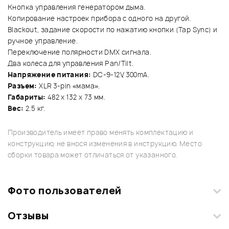
Кнопка управления генератором дыма.
Копирование настроек прибора с одного на другой.
Blackout, задание скорости по нажатию кнопки (Tap Sync) и
ручное управление.
Переключение полярности DMX сигнала.
Два колеса для управления Pan/Tilt.
Напряжение питания:
DC-9-12V, 300mA.
Pазъем:
XLR 3-pin «мама».
Габариты:
482 х 132 х 73 мм.
Вес:
2.5 кг.
Производитель имеет право менять комплектацию и
конструкцию, не внося изменения в инструкцию. Место
сборки товара может отличаться от указанного.
Фото пользователей
Отзывы
Загрузите свои фотографии купленного товара и получите
+1000 бонусов
.