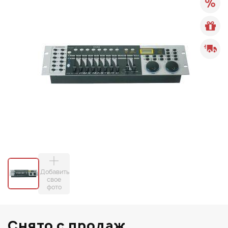
Добавить
свое
фото
Снято с продаж