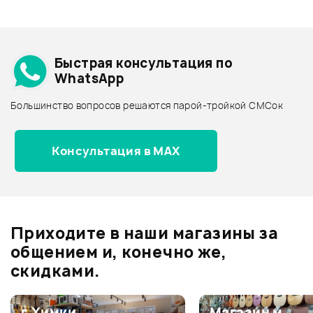
Смарт-навигатор
Добавить свое фото
Подробнее о ACME
Быстрая консультация по
Архив товаров - дешевле
WhatsApp
Архив товаров - дороже
Большинство вопросов решаются парой-тройкой СМСок
Все товары ACME
Архив товаров - новинки
Консультация в MAX
Отзывы
Оставьте отзыв и получите
+1000
0
бонусов
.
Приходите в наши магазины за
0.0
общением и, конечно же,
скидками.
Оценка
5
0
г.Химки,
Магазин м.