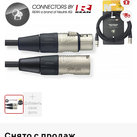
Добавить
свое
фото
Снято с продаж