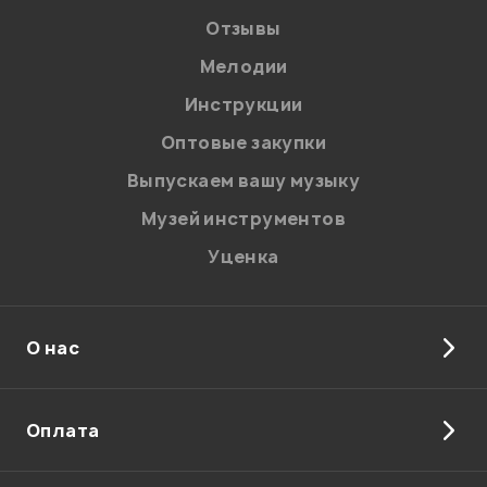
Отзывы
Мелодии
Я даю
согласие
на обработку персональных данных в
Инструкции
соответствии с
Политикой в отношении обработки
персональных данных.
Оптовые закупки
Введите проверочное число:
Выпускаем вашу музыку
Музей инструментов
Уценка
О нас
Отправить
Оплата