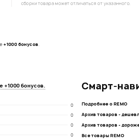
сборки товара может отличаться от указанного.
те
+1000 бонусов
.
Смарт-нав
те
+1000 бонусов
.
Подробнее о REMO
0
Архив товаров - дешев
0
0
Архив товаров - дорож
0
Все товары REMO