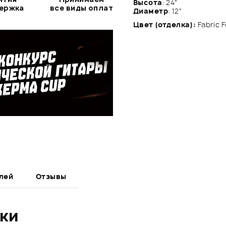
Высота
: 24"
держка
все виды оплат
Диаметр
: 12"
Цвет (отделка):
Fabric F
лей
Отзывы
ики