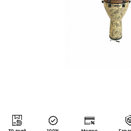
30 дней
100%
Можно
Гара