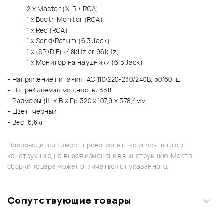
2 x Мaster (XLR / RCA)
1 x Booth Monitor (RCA)
1 x Rec (RCA)
1 x Send/Return (6,3 Jack)
1 x (SP/DIF) (48kHz or 96kHz)
1 x Монитор на наушники (6,3 Jack)
- Напряжение питания: AC 110/220-230/240В, 50/60Гц
- Потребляемая мощность: 33Вт
- Размеры (Ш x В x Г): 320 x 107,9 x 378,4мм
- Цвет: черный
- Вес: 6,6кг
Производитель имеет право менять комплектацию и
конструкцию, не внося изменения в инструкцию. Место
сборки товара может отличаться от указанного.
Сопутствующие товары