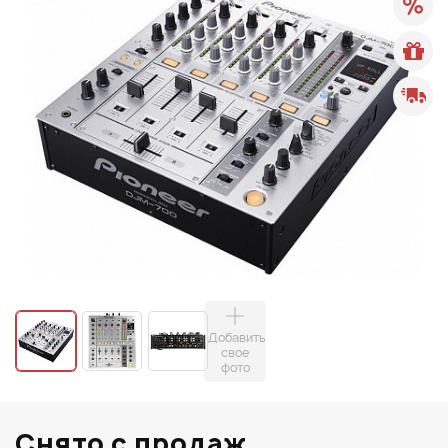
Добавить
свое
фото
Снято с продаж