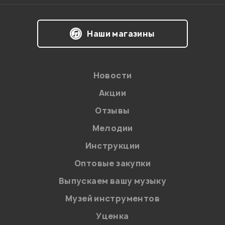
Наши магазины
Новости
Акции
Отзывы
Мелодии
Я даю
согласие
на обработку персональных данных в
Инструкции
соответствии с
Политикой в отношении обработки
персональных данных.
Оптовые закупки
Введите проверочное число:
Выпускаем вашу музыку
Музей инструментов
Уценка