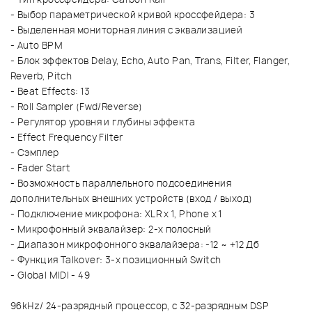
- Выбор параметрической кривой кроссфейдера: 3
- Выделенная мониторная линия с эквализацией
- Auto BPM
- Блок эффектов Delay, Echo, Auto Pan, Trans, Filter, Flanger,
Reverb, Pitch
- Beat Effects: 13
- Roll Sampler (Fwd/Reverse)
- Регулятор уровня и глубины эффекта
- Effect Frequency Filter
- Сэмплер
- Fader Start
- Возможность параллельного подсоединения
дополнительных внешних устройств (вход / выход)
- Подключение микрофона: XLR x 1, Phone x 1
- Микрофонный эквалайзер: 2-х полосный
- Диапазон микрофонного эквалайзера: -12 ~ +12 Дб
- Функция Talkover: 3-х позиционный Switch
- Global MIDI - 49
96kHz/ 24-разрядный процессор, с 32-разрядным DSP