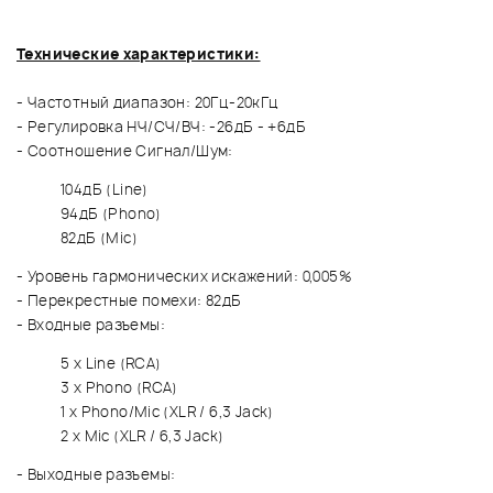
Технические характеристики:
- Частотный диапазон: 20Гц-20кГц
- Регулировка НЧ/СЧ/ВЧ: -26дБ - +6дБ
- Соотношение Сигнал/Шум:
104дБ (Line)
94дБ (Phono)
82дБ (Mic)
- Уровень гармонических искажений: 0,005%
- Перекрестные помехи: 82дБ
- Входные разъемы:
5 x Line (RCA)
3 x Phono (RCA)
1 x Phono/Mic (XLR / 6,3 Jack)
2 x Mic (XLR / 6,3 Jack)
- Выходные разъемы: