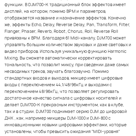
функции. В DJM700-K традиционный блок эффектов имеет
дисплей, на котором, помимо ВРМ и параметров,
отображается название и назначение эффектов. Конечно
же, эффекты Echo, Delay, Reverse Delay, Pan, Transform, Filter,
Flanger, Phaser, Reverb, Robot, Chorus, Roll, Reverse Roll
привязаны к ВРМ. Благодаря 61 Midi-каналу, DJM700 может
управлять большим количеством звуковых и даже световых и
видео приборов. Используя уникальную функцию Harmonic
Mixing, Вы сможете автоматически корректировать
тональность, что позволит миксу, при сведении даже самых
несводимых треков, звучать благозвучно. Помимо
стандартных входов и выходов, микшер имеет цифровые
входы с переключением 44,1/48/96кГц и выходами с
переключением 48/96кГц, что позволяет регулировать
достаточное качество сигнала с цифровых носителей и
делает DJM700-K прекрасным инструментом, как в клубе,
так и в студии. DJM700 поднимает серию DJM до цифровой
ДНК , как, например микшеры DJM-1000 и DJM-800 с
инновационными новыми цифровыми эффектами, которые
установлены, чтобы превысить ожидания "MIDI-уровня"