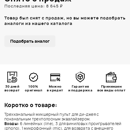
Последняя цена: 8 645 ₽
Товар был снят с продаж, но вы можете подобрать
аналоги из нашего каталога
Подобрать аналог
30 дней
100%
Можно
Гарантия
Принимаем
возврат
оригинал
в кредит
и поддержка
все виды оплат
Коротко о товаре:
Трехканальный микшерный пульт для ди-джея с
поканальным трехполосным эквалайзером.
Входы:
6 линейных (line), 3 для виниловых проигрывателей
(phono), 1 микрофонный (mic), для возврата с внешнего