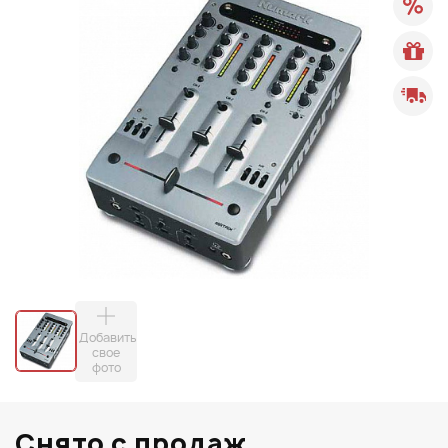
Добавить
свое
фото
Снято с продаж