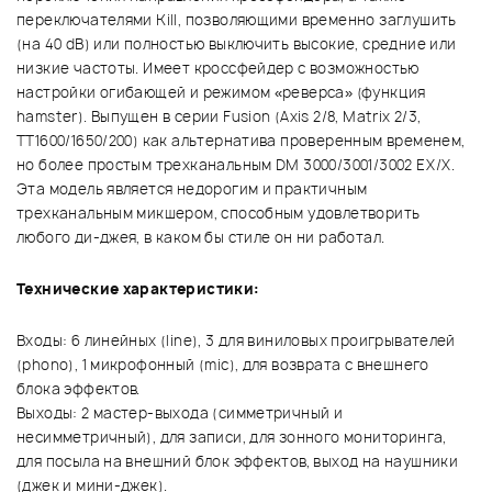
переключателями Kill, позволяющими временно заглушить
(на 40 dB) или полностью выключить высокие, средние или
низкие частоты. Имеет кроссфейдер с возможностью
настройки огибающей и режимом «реверса» (функция
hamster). Выпущен в серии Fusion (Axis 2/8, Matrix 2/3,
TT1600/1650/200) как альтернатива проверенным временем,
но более простым трехканальным DM 3000/3001/3002 EX/X.
Эта модель является недорогим и практичным
трехканальным микшером, способным удовлетворить
любого ди-джея, в каком бы стиле он ни работал.
Технические характеристики:
Входы: 6 линейных (line), 3 для виниловых проигрывателей
(phono), 1 микрофонный (mic), для возврата с внешнего
блока эффектов.
Выходы: 2 мастер-выхода (симметричный и
несимметричный), для записи, для зонного мониторинга,
для посыла на внешний блок эффектов, выход на наушники
(джек и мини-джек).