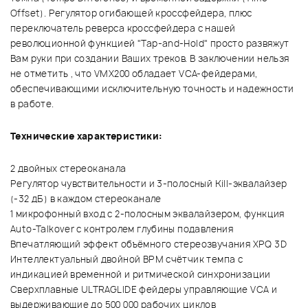
Offset). Регулятор огибающей кроссфейдера, плюс
переключатель реверса кроссфейдера с нашей
революционной функцией "Tap-and-Hold" просто развяжут
Вам руки при создании Ваших треков. В заключении нельзя
не отметить , что VMX200 обладает VCA-фейдерами,
обеспечивающими исключительную точность и надежности
в работе.
Технические характеристики:
2 двойных стереоканала
Регулятор чувствительности и 3-полосный Kill-эквалайзер
(-32 дБ) в каждом стереоканале
1 микрофонный вход с 2-полосным эквалайзером, функция
Auto-Talkover с контролем глубины подавления
Впечатляющий эффект объёмного стереозвучания XPQ 3D
Интеллектуальный двойной BPM счётчик темпа с
индикацией временной и ритмической синхронизации
Сверхплавные ULTRAGLIDE фейдеры управляющие VCA и
выдерживающие до 500 000 рабочих циклов