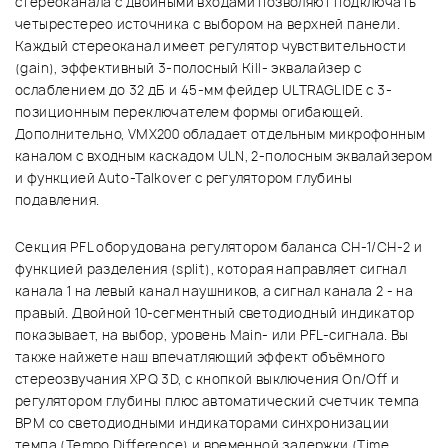
стереоканала с двойными входами позволяют подключать
четырестерео источника с выбором на верхней панели.
Каждый стереоканал имеет регулятор чувствительности
(gain), эффективный 3-полосный Kill- эквалайзер с
ослаблением до 32 дБ и 45-мм фейдер ULTRAGLIDE с 3-
позиционным переключателем формы огибающей.
Дополнительно, VMX200 обладает отдельным микрофонным
каналом с входным каскадом ULN, 2-полосным эквалайзером
и функцией Auto-Talkover с регулятором глубины
подавления.
Секция PFL оборудована регулятором баланса CH-1/CH-2 и
функцией разделения (split), которая направляет сигнал
канала 1 на левый канал наушников, а сигнал канала 2 - на
правый. Двойной 10-сегментный светодиодный индикатор
показывает, на выбор, уровень Main- или PFL-сигнала. Вы
также найжете наш впечатляющий эффект объёмного
стереозвучания XPQ 3D, с кнопкой выключения On/Off и
регулятором глубины плюс автоматический счетчик темпа
BPM со светодиодными индикаторами синхронизации
темпа (Tempo Difference) и временной задержки (Time