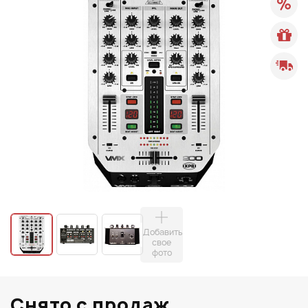
Добавить
свое
фото
Снято с продаж