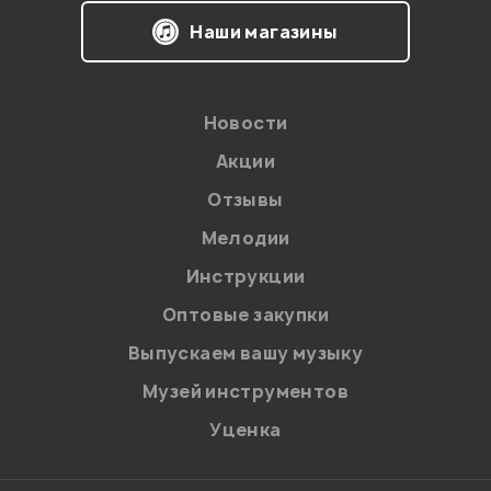
Наши магазины
Новости
Акции
Отзывы
Мелодии
Я даю
согласие
на обработку персональных данных в
Инструкции
соответствии с
Политикой в отношении обработки
персональных данных.
Оптовые закупки
Введите проверочное число:
Выпускаем вашу музыку
Музей инструментов
Уценка