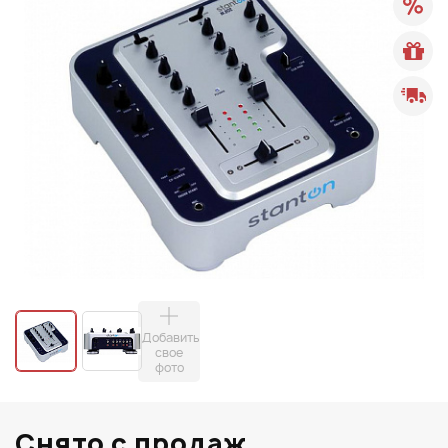
Добавить
свое
фото
Снято с продаж