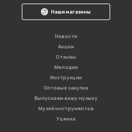
Наши магазины
Новости
Акции
Отзывы
Мелодии
Я даю
согласие
на обработку персональных данных в
Инструкции
соответствии с
Политикой в отношении обработки
персональных данных.
Оптовые закупки
Введите проверочное число:
Выпускаем вашу музыку
Музей инструментов
Уценка