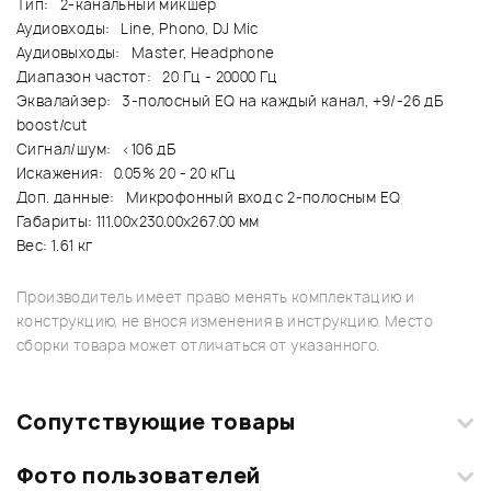
Тип: 2-канальный микшер
Аудиовходы: Line, Phono, DJ Mic
Аудиовыходы: Master, Headphone
Диапазон частот: 20 Гц - 20000 Гц
Эквалайзер: 3-полосный EQ на каждый канал, +9/-26 дБ
boost/cut
Сигнал/шум: <106 дБ
Искажения: 0.05% 20 - 20 кГц
Доп. данные: Микрофонный вход с 2-полосным EQ
Габариты: 111.00x230.00x267.00 мм
Вес: 1.61 кг
Производитель имеет право менять комплектацию и
конструкцию, не внося изменения в инструкцию. Место
сборки товара может отличаться от указанного.
Сопутствующие товары
Фото пользователей