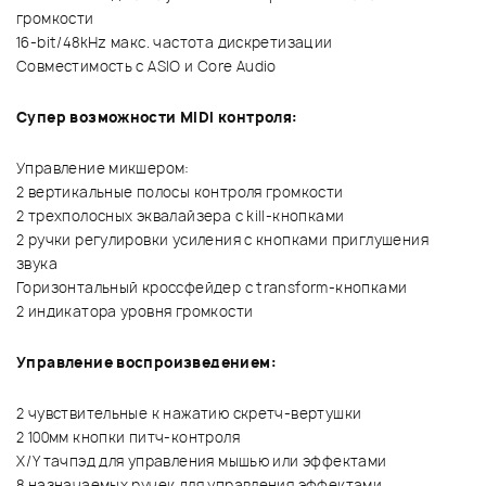
громкости
16-bit/48kHz макс. частота дискретизации
Совместимость с ASIO и Core Audio
Супер возможности MIDI контроля:
Управление микшером:
2 вертикальные полосы контроля громкости
2 трехполосных эквалайзера с kill-кнопками
2 ручки регулировки усиления с кнопками приглушения
звука
Горизонтальный кроссфейдер с transform-кнопками
2 индикатора уровня громкости
Управление воспроизведением:
2 чувствительные к нажатию скретч-вертушки
2 100мм кнопки питч-контроля
Х/Y тачпэд для управления мышью или эффектами
8 назначаемых ручек для управления эффектами