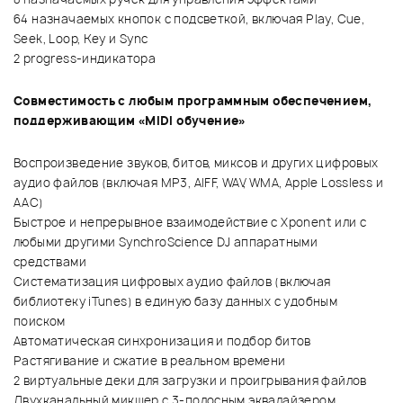
64 назначаемых кнопок с подсветкой, включая Play, Cue,
Seek, Loop, Key и Sync
2 progress-индикатора
Совместимость с любым программным обеспечением,
поддерживающим «MIDI обучение»
Воспроизведение звуков, битов, миксов и других цифровых
аудио файлов (включая MP3, AIFF, WAV, WMA, Apple Lossless и
AAC)
Быстрое и непрерывное взаимодействие с Xponent или с
любыми другими SynchroScience DJ аппаратными
средствами
Систематизация цифровых аудио файлов (включая
библиотеку iTunes) в единую базу данных с удобным
поиском
Автоматическая синхронизация и подбор битов
Растягивание и сжатие в реальном времени
2 виртуальные деки для загрузки и проигрывания файлов
Двухканальный микшер с 3-полосным эквалайзером,