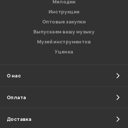
Мелодии
Я даю
согласие
на обработку персональных данных в
Инструкции
соответствии с
Политикой в отношении обработки
персональных данных.
Оптовые закупки
Введите проверочное число:
Выпускаем вашу музыку
Музей инструментов
Уценка
О нас
Отправить
Оплата
Доставка